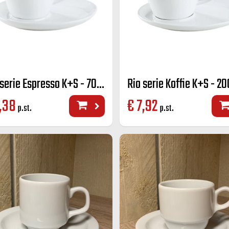
Rio serie Espresso K+S - 70 cc.
Rio serie Koffie K+S - 20
,38
€
7,92
p.st.
p.st.