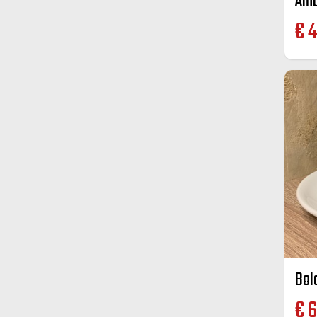
€
4
Bol
€
6