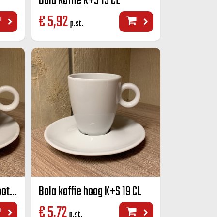
Bola Koffie K+S 15 CL
€
5,92
p.st.
Bola cappuccino K+S groot 280 cc.
Bola koffie hoog K+S 19 CL
€
5,72
p.st.