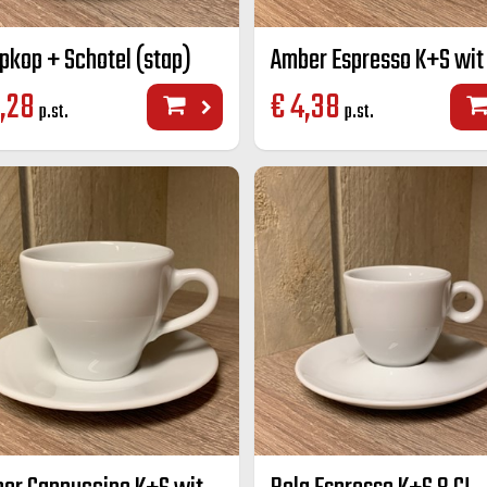
pkop + Schotel (stap)
Amber Espresso K+S wit 
,28
€
4,38
p.st.
p.st.