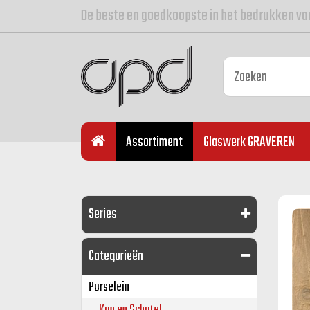
De beste en goedkoopste in het bedrukken va
Assortiment
Glaswerk GRAVEREN
Series
Categorieën
Porselein