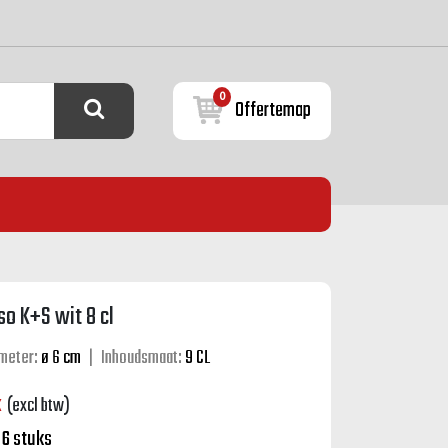
0
Offertemap
o K+S wit 8 cl
meter:
ø 6 cm
|
Inhoudsmaat:
9 CL
k
(excl btw)
:
6 stuks