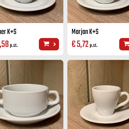
her K+S
Marjan K+S
,58
€
5,72
p.st.
p.st.