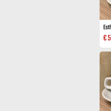
Est
€
5