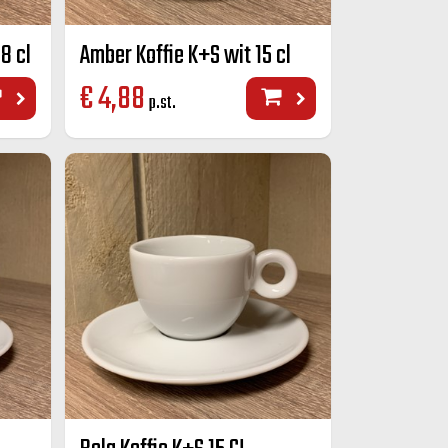
8 cl
Amber Koffie K+S wit 15 cl
€
4,88
p.st.