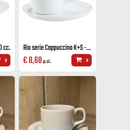
0 cc.
Rio serie Cappuccino K+S - 270 cc.
€
8,68
p.st.