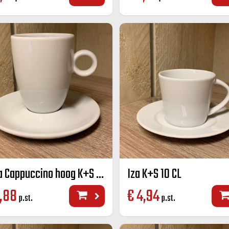
Bola Cappuccino hoog K+S 25 CL
Iza K+S 10 CL
,88
€
4,94
p.st.
p.st.