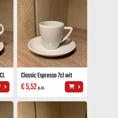
 CL
Classic Espresso 7cl wit
€
5,52
p.st.