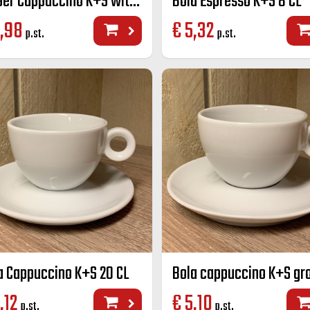
Amber Cappuccino K+S wit 20 cl
Bola Espresso K+S 8 CL
,98
€
5,32
p.st.
p.st.
a Cappuccino K+S 20 CL
,12
€
5,10
p.st.
p.st.