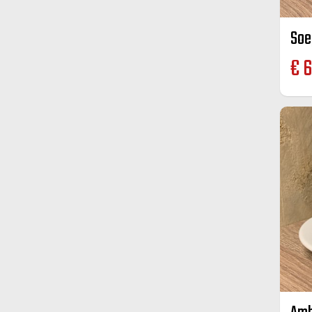
Soe
€
6