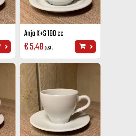
Anja K+S 180 cc
€
5,48
p.st.