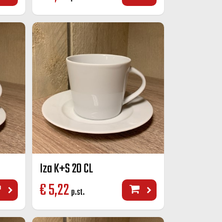
Iza K+S 20 CL
€
5,22
p.st.