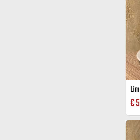
Lim
€
5