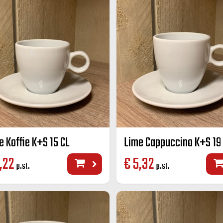
e Koffie K+S 15 CL
Lime Cappuccino K+S 19
,22
€
5,32
p.st.
p.st.