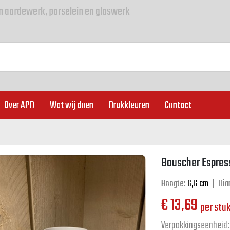
n aardewerk, porselein en glaswerk
Over APD
Wat wij doen
Drukkleuren
Contact
Bauscher Espress
Hoogte:
6,6 cm
|
Dia
€
13,69
per stu
Verpakkingseenheid