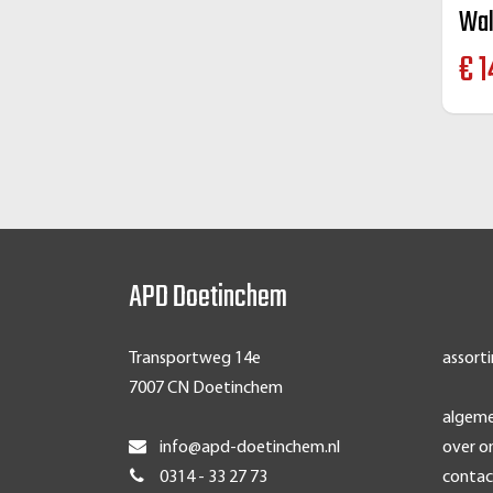
€
1
APD Doetinchem
Transportweg 14e
assort
7007 CN Doetinchem
algem
info@apd-doetinchem.nl
over o
0314 - 33 27 73
contac