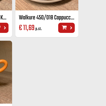
Walkure 450/014 Koffie K+S kleur 14 cl
Walkure 450/018 Cappuccino K+S kleur 18 cl
€
11,69
p.st.