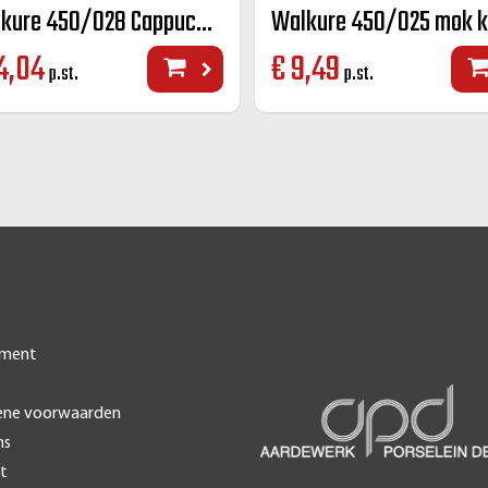
Walkure 450/028 Cappuccino groot K+S kleur 28 cl
4,04
€
9,49
p.st.
p.st.
iment
ene voorwaarden
ns
t