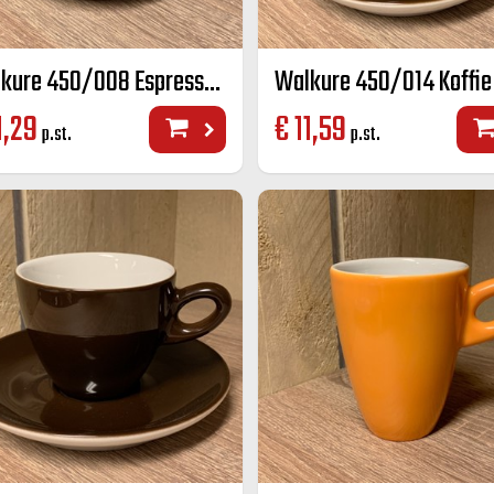
Walkure 450/008 Espresso K+S kleur 8 cl
1,29
€
11,59
p.st.
p.st.