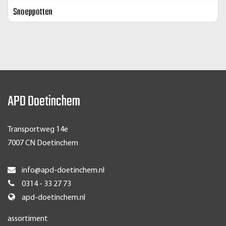
Snoeppotten
APD Doetinchem
Transportweg 14e
7007 CN Doetinchem
info@apd-doetinchem.nl
0314 - 33 27 73
apd-doetinchem.nl
assortiment