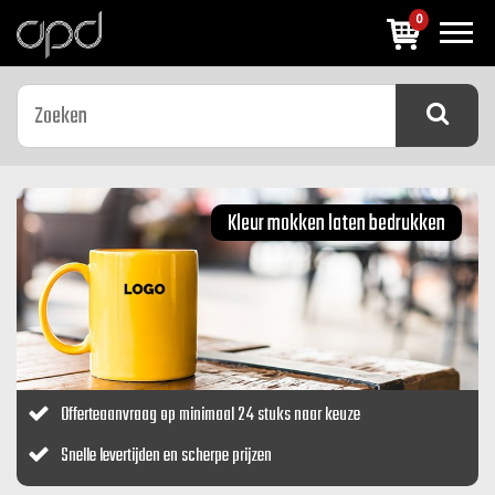
0
Previous
Next
Kleur mokken laten bedrukken
Offerteaanvraag op minimaal 24 stuks naar keuze
Snelle levertijden en scherpe prijzen