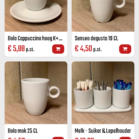
Bola Cappuccino hoog K+S 25 CL
Senseo degusta 19 CL
€
5,88
€
4,50
p.st.
p.st.
Bola mok 25 CL
Melk - Suiker & Lepelhouder