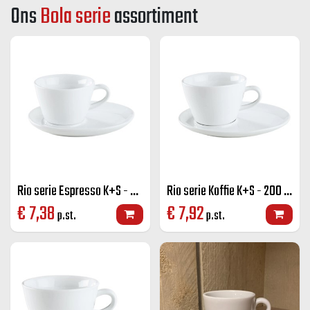
Ons
Bola serie
assortiment
Rio serie Espresso K+S - 70 cc.
Rio serie Koffie K+S - 200 cc.
€
7,38
€
7,92
p.st.
p.st.