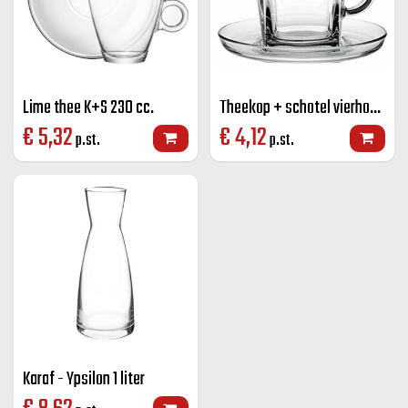
Lime thee K+S 230 cc.
Theekop + schotel vierhoek Carre 21,5 cl.
€
5,32
€
4,12
p.st.
p.st.
Karaf - Ypsilon 1 liter