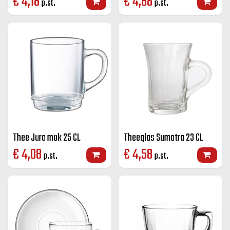
€
4,18
€
4,88
p.st.
p.st.
Thee Jura mok 25 CL
Theeglas Sumatra 23 CL
€
4,08
€
4,58
p.st.
p.st.