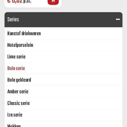
€
8,62
p.st.
Series
Kunstof drinkwaren
Hotelporselein
Lime serie
Bola serie
Bola gekleurd
Amber serie
Classic serie
Iza serie
Mokken