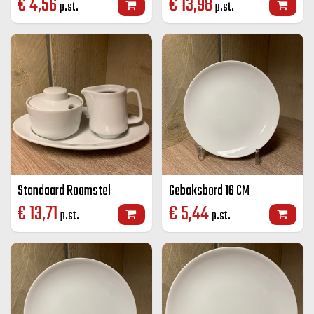
€
4,56
€
13,98
p.st.
p.st.
Standaard Roomstel
Gebaksbord 16 CM
€
13,71
€
5,44
p.st.
p.st.