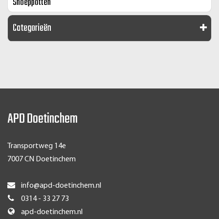
Snoeppotten
Categorieën
APD Doetinchem
Transportweg 14e
7007 CN Doetinchem
info@apd-doetinchem.nl
0314 - 33 27 73
apd-doetinchem.nl