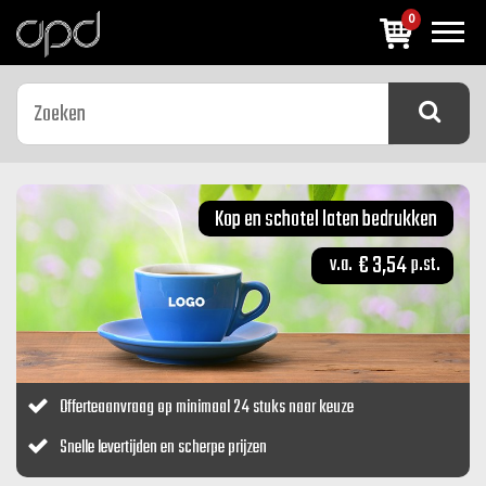
0
Previous
Next
Kop en schotel laten bedrukken
€ 3,54
Offerteaanvraag op minimaal 24 stuks naar keuze
Snelle levertijden en scherpe prijzen