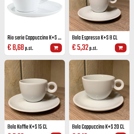
Rio serie Cappuccino K+S - 270 cc.
Bola Espresso K+S 8 CL
€
8,68
€
5,32
p.st.
p.st.
Bola Koffie K+S 15 CL
Bola Cappuccino K+S 20 CL