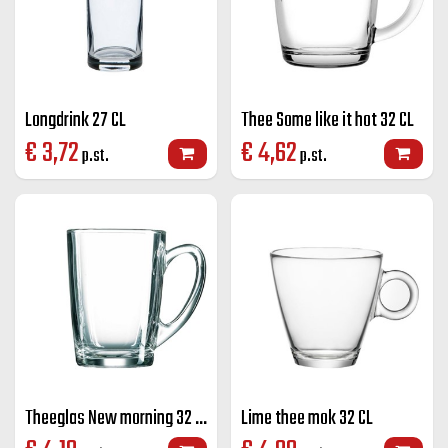
Longdrink 27 CL
Thee Some like it hot 32 CL
€
3,72
€
4,62
p.st.
p.st.
Theeglas New morning 32 CL
Lime thee mok 32 CL