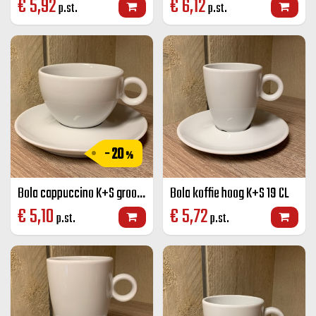
€
5,92
€
6,12
p.st.
p.st.
- 20
%
Bola cappuccino K+S groot 280 cc.
Bola koffie hoog K+S 19 CL
€
5,10
€
5,72
p.st.
p.st.