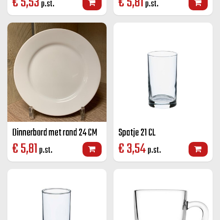
€
5,53
€
5,81
p.st.
p.st.
Dinnerbord met rand 24 CM
Spatje 21 CL
€
5,81
€
3,54
p.st.
p.st.