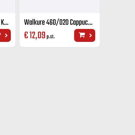
Walkure 460/014 Koffie K+S kleur 14 cl
Walkure 460/020 Cappuccino K+S kleur 20 cl
€
12,09
p.st.