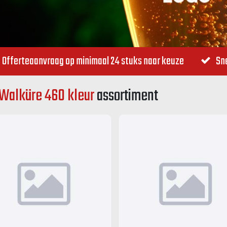
Offerteaanvraag op minimaal 24 stuks naar keuze
Sne
Walküre 460 kleur
assortiment