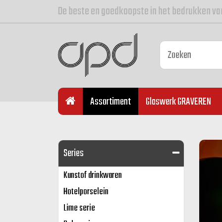
De beste en goedkoopste in het bedrukken va
Assortiment
Glaswerk GRAVEREN
Previo
Next
Series
Kunstof drinkwaren
Hotelporselein
Lime serie