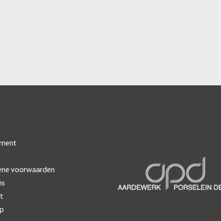
iment
ene voorwaarden
ns
t
ap