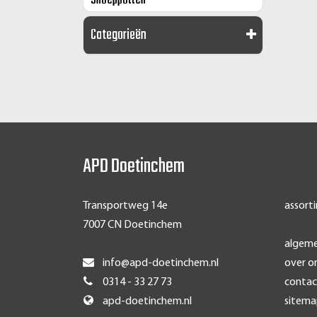
Snoeppotten
Categorieën
APD Doetinchem
Transportweg 14e
assort
7007 CN Doetinchem
algem
info@apd-doetinchem.nl
over o
0314 - 33 27 73
contac
apd-doetinchem.nl
sitem