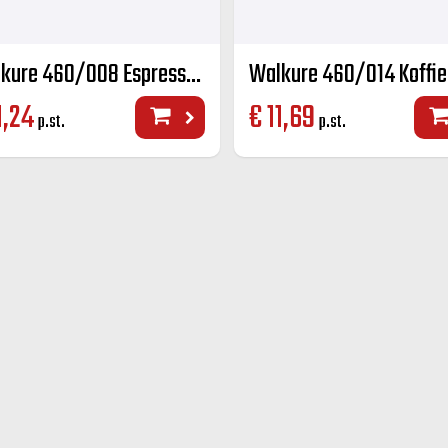
Walkure 460/008 Espresso K+S kleur 8 cl
1,24
€
11,69
p.st.
p.st.