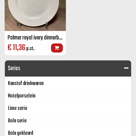
Palmer royal ivory dinnerbord brede rand ivoor 25 cm
€
11,36
p.st.
Series
Kunstof drinkwaren
Hotelporselein
Lime serie
Bola serie
Bola gekleurd