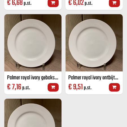
€
6,68
€
6,02
p.st.
p.st.
Palmer royal ivory gebaksbord brede rand ivoor 17,5 cm
Palmer royal ivory ontbijtbord brede rand ivoor 22,5 cm
€
7,16
€
9,51
p.st.
p.st.