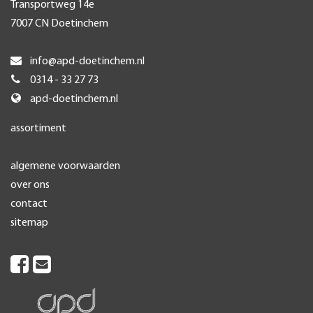
Transportweg 14e
7007 CN Doetinchem
info@apd-doetinchem.nl
0314 - 33 27 73
apd-doetinchem.nl
assortiment
algemene voorwaarden
over ons
contact
sitemap