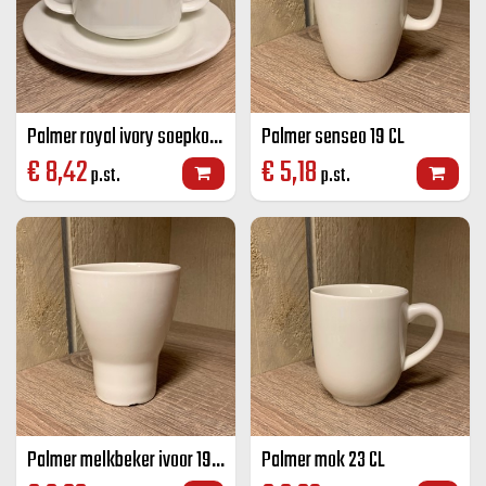
Palmer royal ivory soepkop ivoor 21,5 cl
Palmer senseo 19 CL
€
8,42
€
5,18
p.st.
p.st.
Palmer melkbeker ivoor 19 cl
Palmer mok 23 CL