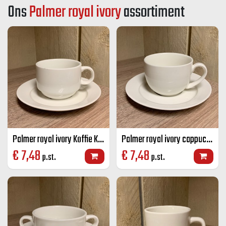
Ons
Palmer royal ivory
assortiment
Palmer royal ivory Koffie K+S stapelbaar ivoor 17,5 cl
Palmer royal ivory cappuccino K+S ivoor 17,5 cl
€
7,48
€
7,48
p.st.
p.st.