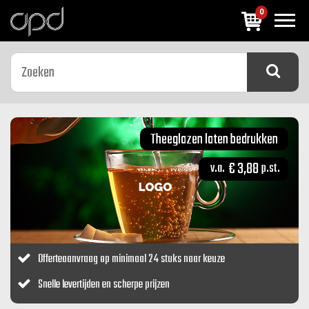
0
Previous
Next
Theeglazen laten bedrukken
€ 3,88
Offerteaanvraag op minimaal 24 stuks naar keuze
Snelle levertijden en scherpe prijzen