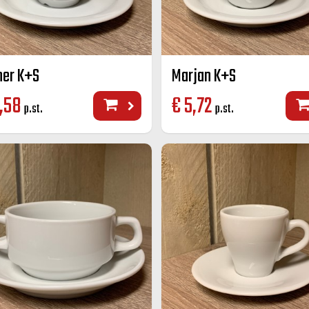
her K+S
Marjan K+S
,58
€
5,72
p.st.
p.st.