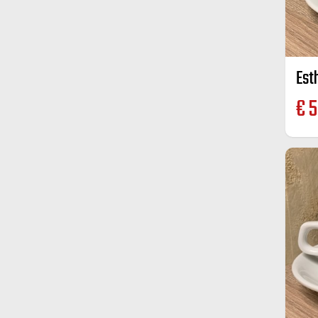
Est
€
5