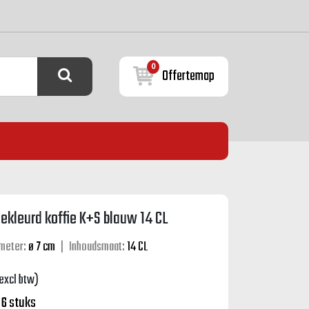
0
Offertemap
ekleurd koffie K+S blauw 14 CL
meter:
ø 7 cm
|
Inhoudsmaat:
14 CL
excl btw)
:
6 stuks