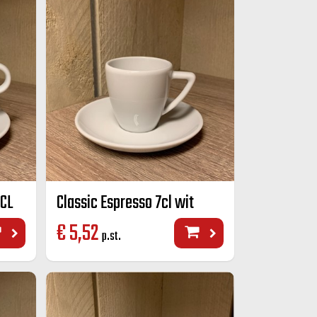
 CL
Classic Espresso 7cl wit
€
5,52
p.st.