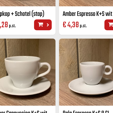
pkop + Schotel (stap)
Amber Espresso K+S wit 
,28
€
4,38
p.st.
p.st.