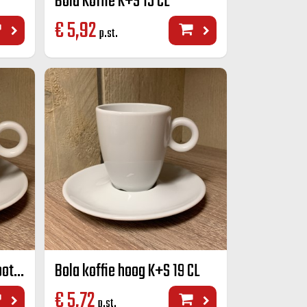
Bola Koffie K+S 15 CL
€
5,92
p.st.
Bola cappuccino K+S groot 280 cc.
Bola koffie hoog K+S 19 CL
€
5,72
p.st.