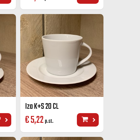
Iza K+S 20 CL
€
5,22
p.st.