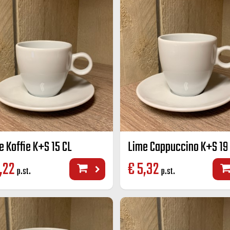
e Koffie K+S 15 CL
Lime Cappuccino K+S 19
,22
€
5,32
p.st.
p.st.