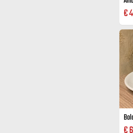
€
4
Bol
€
6