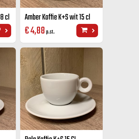
8 cl
Amber Koffie K+S wit 15 cl
€
4,88
p.st.