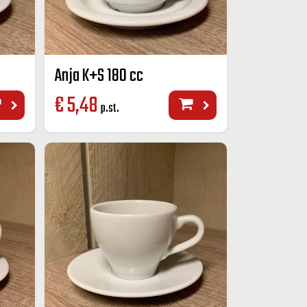
Anja K+S 180 cc
€
5,48
p.st.