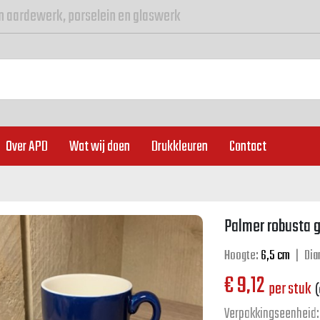
n aardewerk, porselein en glaswerk
Over APD
Wat wij doen
Drukkleuren
Contact
Palmer robusta g
Hoogte:
6,5 cm
|
Dia
€
9,12
per stuk
(
Verpakkingseenheid