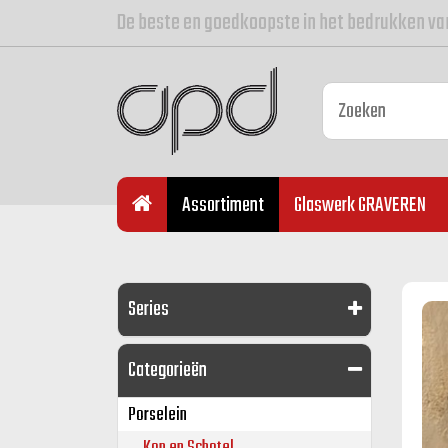
De beste en goedkoopste in het bedrukken va
Assortiment
Glaswerk GRAVEREN
Series
Categorieën
Porselein