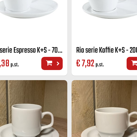
Rio serie Espresso K+S - 70 cc.
Rio serie Koffie K+S - 20
,38
€
7,92
p.st.
p.st.