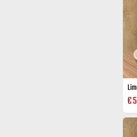
Lim
€
5