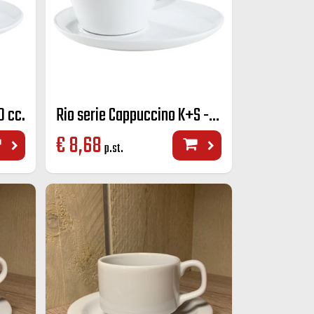
0 cc.
Rio serie Cappuccino K+S - 270 cc.
€
8,68
p.st.