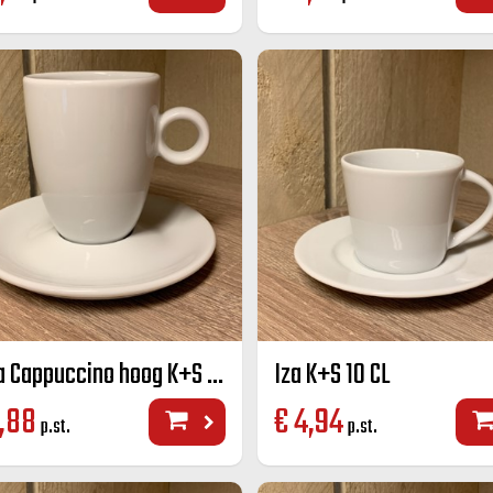
Bola Cappuccino hoog K+S 25 CL
Iza K+S 10 CL
,88
€
4,94
p.st.
p.st.