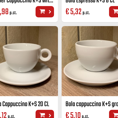
Amber Cappuccino K+S wit 20 cl
Bola Espresso K+S 8 CL
,98
€
5,32
p.st.
p.st.
a Cappuccino K+S 20 CL
,12
€
5,10
p.st.
p.st.