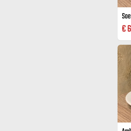
Soe
€
6