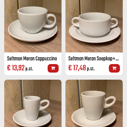
Seltman Meran Cappuccino
Seltman Meran Soepkop+schotel
€
13,92
€
17,48
p.st.
p.st.