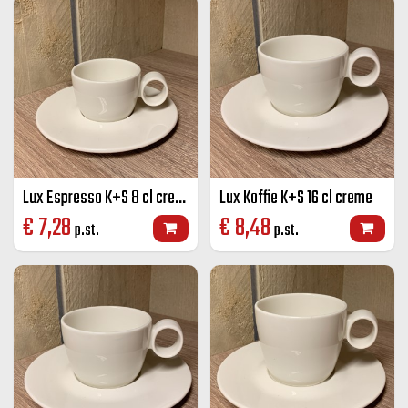
Lux Espresso K+S 8 cl creme
Lux Koffie K+S 16 cl creme
€
7,28
€
8,48
p.st.
p.st.