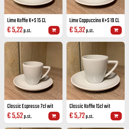
Lime Koffie K+S 15 CL
Lime Cappuccino K+S 19 CL
€
5,22
€
5,32
p.st.
p.st.
Classic Espresso 7cl wit
Classic Koffie 15cl wit
€
5,52
€
5,72
p.st.
p.st.