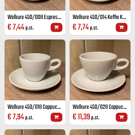
Walkure 450/008 Espresso K+S wit 8 cl
Walkure 450/014 Koffie K+S wit 14 cl
€
7,44
€
7,74
p.st.
p.st.
Walkure 450/018 Cappuccino K+S wit 18 cl
Walkure 450/028 Cappuccino groot K+S wit 28 cl
€
7,94
€
11,39
p.st.
p.st.