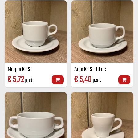
Marjan K+S
Anja K+S 180 cc
€
5,72
€
5,48
p.st.
p.st.