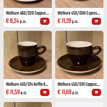
Walkure 460/020 Cappuccino K+S wit 20 cl
Walkure 450/008 Espresso K+S kleur 8 cl
€
8,24
€
11,29
p.st.
p.st.
Walkure 450/014 Koffie K+S kleur 14 cl
Walkure 450/018 Cappuccino K+S kleur 18 cl
€
11,59
€
11,69
p.st.
p.st.