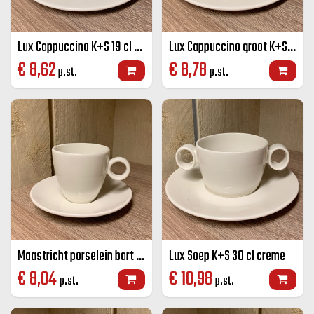
Lux Cappuccino K+S 19 cl creme
Lux Cappuccino groot K+S 23 cl creme
€
8,62
€
8,78
p.st.
p.st.
Maastricht porselein bart koffie K+S Off-white 17 CL
Lux Soep K+S 30 cl creme
€
8,04
€
10,98
p.st.
p.st.