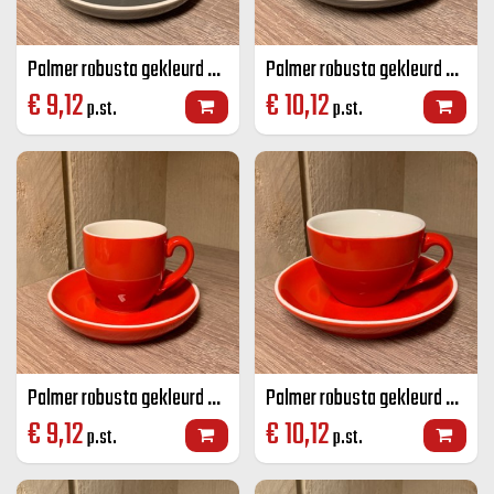
Palmer robusta gekleurd koffie K+S grijs 14 CL
Palmer robusta gekleurd cappuccino K+S grijs 18 CL
€
9,12
€
10,12
p.st.
p.st.
Palmer robusta gekleurd koffie K+S rood 14 CL
Palmer robusta gekleurd cappuccino K+S rood 18 CL
€
9,12
€
10,12
p.st.
p.st.