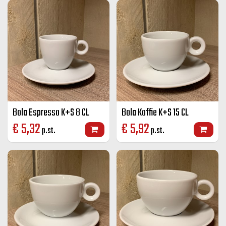
Bola Espresso K+S 8 CL
Bola Koffie K+S 15 CL
€
5,32
€
5,92
p.st.
p.st.