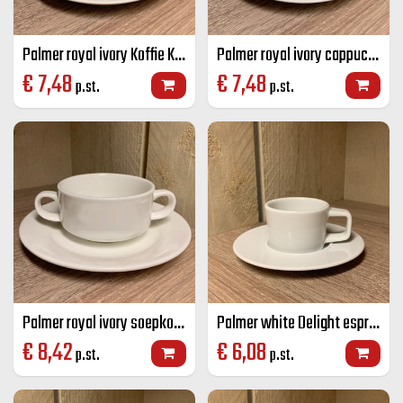
Palmer royal ivory Koffie K+S stapelbaar ivoor 17,5 cl
Palmer royal ivory cappuccino K+S ivoor 17,5 cl
€
7,48
€
7,48
p.st.
p.st.
Palmer royal ivory soepkop ivoor 21,5 cl
Palmer white Delight espresso K+S wit 7 cl
€
8,42
€
6,08
p.st.
p.st.