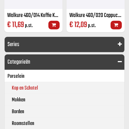
Walkure 460/014 Koffie K+S kleur 14 cl
Walkure 460/020 Cappuccino K+S kleur 20 cl
€
11,69
€
12,09
p.st.
p.st.
Series
Categorieën
Porselein
Kop en Schotel
Mokken
Borden
Roomstellen