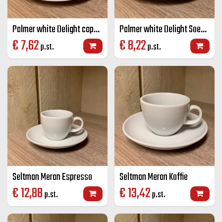
Palmer white Delight cappuccino groot K+S wit 25 cl
Palmer white Delight Soepkop + schotel
€
7,62
€
8,22
p.st.
p.st.
Seltman Meran Espresso
Seltman Meran Koffie
€
12,88
€
13,42
p.st.
p.st.