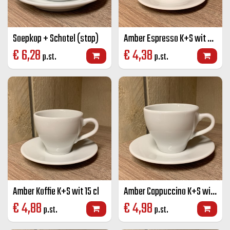
Soepkop + Schotel (stap)
Amber Espresso K+S wit 8 cl
€
6,28
€
4,38
p.st.
p.st.
Amber Koffie K+S wit 15 cl
Amber Cappuccino K+S wit 20 cl
€
4,88
€
4,98
p.st.
p.st.