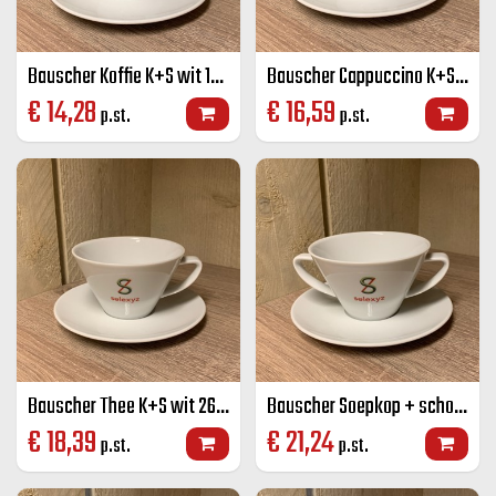
Bauscher Koffie K+S wit 18 cl
Bauscher Cappuccino K+S wit 22 cl
€
14,28
€
16,59
p.st.
p.st.
Bauscher Thee K+S wit 26 cl
Bauscher Soepkop + schotel wit 26 cl
€
18,39
€
21,24
p.st.
p.st.