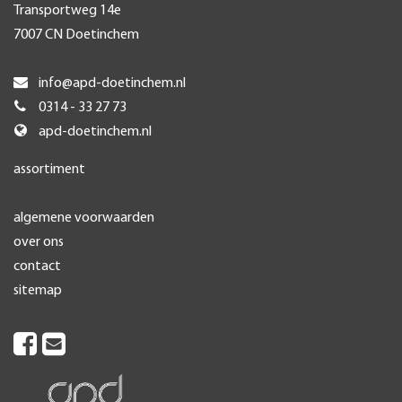
Transportweg 14e
7007 CN Doetinchem
info@apd-doetinchem.nl
0314 - 33 27 73
apd-doetinchem.nl
assortiment
algemene voorwaarden
over ons
contact
sitemap