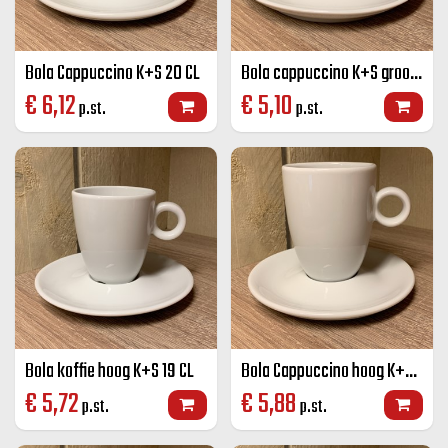
Bola Cappuccino K+S 20 CL
Bola cappuccino K+S groot 280 cc.
€
6,12
€
5,10
p.st.
p.st.
Bola koffie hoog K+S 19 CL
Bola Cappuccino hoog K+S 25 CL
€
5,72
€
5,88
p.st.
p.st.