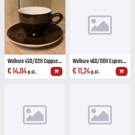
Walkure 450/028 Cappuccino groot K+S kleur 28 cl
Walkure 460/008 Espresso K+S kleur 8 cl
€
14,04
€
11,24
p.st.
p.st.