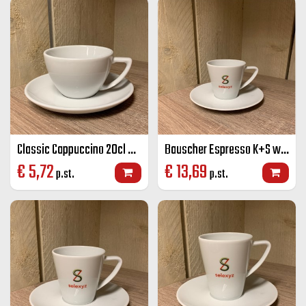
Classic Cappuccino 20cl wit
Bauscher Espresso K+S wit 8 cl
€
5,72
€
13,69
p.st.
p.st.