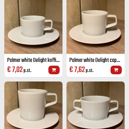
Palmer white Delight koffie K+S wit 15 cl
Palmer white Delight cappuccino K+S wit 18 cl
€
7,02
€
7,62
p.st.
p.st.