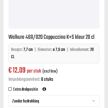
Walkure 460/020 Cappuccino K+S kleur 20 cl
Hoogte:
7,7 cm
|
Diameter:
ø 7,9 cm
|
Inhoudsmaat:
20
CL
€
12,09
per stuk
(excl btw)
Verpakkingseenheid:
6 stuks
Extra drukpositie