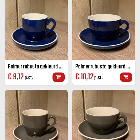
Palmer robusta gekleurd koffie K+S blauw 14 CL
Palmer robusta gekleurd cappuccino K+S blauw 18 CL
€
9,12
€
10,12
p.st.
p.st.