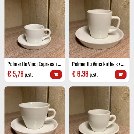
Palmer Da Vinci Espresso K+S 9 cl ivoor
Palmer Da Vinci koffie k+S 16 cl ivoor
€
5,78
€
6,38
p.st.
p.st.