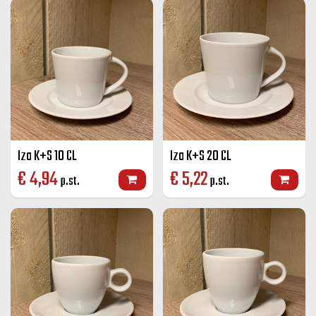
Iza K+S 10 CL
Iza K+S 20 CL
€
4,94
€
5,22
p.st.
p.st.