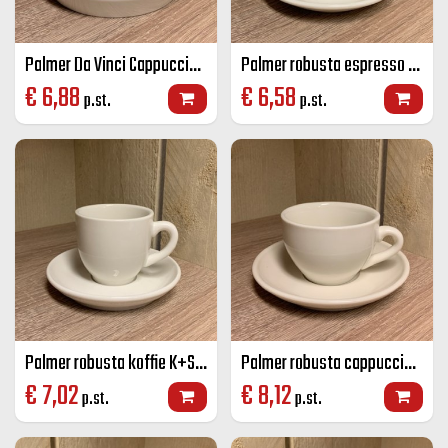
Palmer Da Vinci Cappuccino K+S 20 cl ivoor
Palmer robusta espresso K+S ivoor 8 CL
€
6,88
€
6,58
p.st.
p.st.
Palmer robusta koffie K+S ivoor 14 CL
Palmer robusta cappuccino K+S ivoor 18 CL
€
7,02
€
8,12
p.st.
p.st.