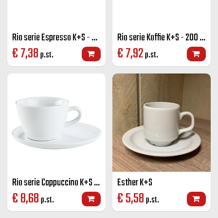
Rio serie Espresso K+S - 70 cc.
Rio serie Koffie K+S - 200 cc.
€
7,38
€
7,92
p.st.
p.st.
Rio serie Cappuccino K+S - 270 cc.
Esther K+S
€
8,68
€
5,58
p.st.
p.st.