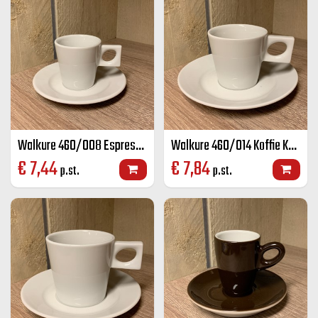
Walkure 460/008 Espresso K+S wit 8 cl
Walkure 460/014 Koffie K+S wit 14 cl
€
7,44
€
7,84
p.st.
p.st.