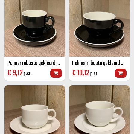
Palmer robusta gekleurd koffie K+S zwart 14 CL
Palmer robusta gekleurd cappuccino K+S zwart 18 CL
€
9,12
€
10,12
p.st.
p.st.