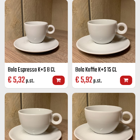
Bola Espresso K+S 8 CL
Bola Koffie K+S 15 CL
€
5,32
€
5,92
p.st.
p.st.