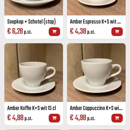
Soepkop + Schotel (stap)
Amber Espresso K+S wit 8 cl
€
6,28
€
4,38
p.st.
p.st.
Amber Koffie K+S wit 15 cl
Amber Cappuccino K+S wit 20 cl
€
4,88
€
4,98
p.st.
p.st.