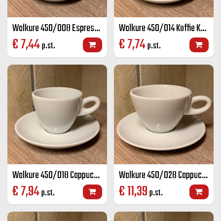
Walkure 450/008 Espresso K+S wit 8 cl
Walkure 450/014 Koffie K+S wit 14 cl
€
7,44
€
7,74
p.st.
p.st.
Walkure 450/018 Cappuccino K+S wit 18 cl
Walkure 450/028 Cappuccino groot K+S wit 28 cl
€
7,94
€
11,39
p.st.
p.st.