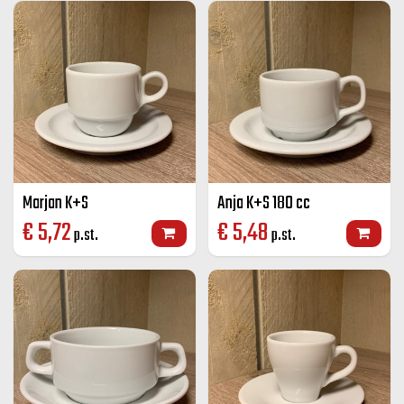
Marjan K+S
Anja K+S 180 cc
€
5,72
€
5,48
p.st.
p.st.