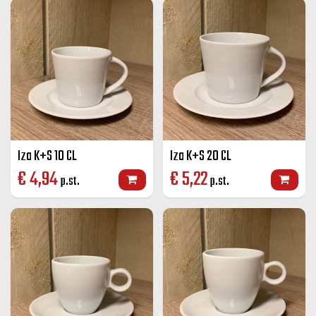
Iza K+S 10 CL
Iza K+S 20 CL
€
4,94
€
5,22
p.st.
p.st.