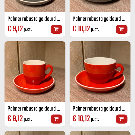
Palmer robusta gekleurd koffie K+S grijs 14 CL
Palmer robusta gekleurd cappuccino K+S grijs 18 CL
€
9,12
€
10,12
p.st.
p.st.
Palmer robusta gekleurd koffie K+S rood 14 CL
Palmer robusta gekleurd cappuccino K+S rood 18 CL
€
9,12
€
10,12
p.st.
p.st.