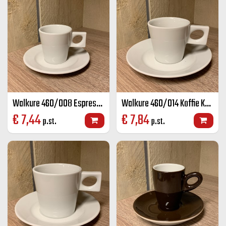
Walkure 460/008 Espresso K+S wit 8 cl
Walkure 460/014 Koffie K+S wit 14 cl
€
7,44
€
7,84
p.st.
p.st.