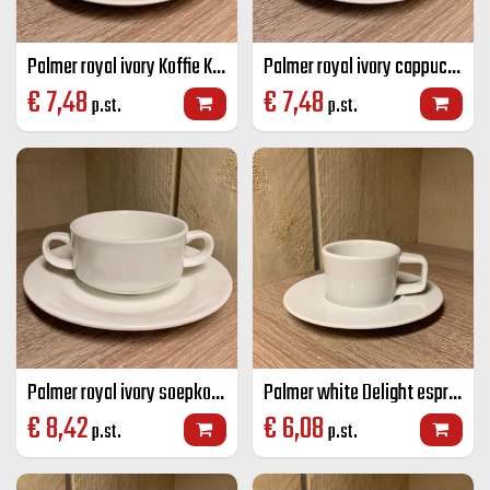
Palmer royal ivory Koffie K+S stapelbaar ivoor 17,5 cl
Palmer royal ivory cappuccino K+S ivoor 17,5 cl
€
7,48
€
7,48
p.st.
p.st.
Palmer royal ivory soepkop ivoor 21,5 cl
Palmer white Delight espresso K+S wit 7 cl
€
8,42
€
6,08
p.st.
p.st.