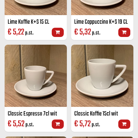
Lime Koffie K+S 15 CL
Lime Cappuccino K+S 19 CL
€
5,22
€
5,32
p.st.
p.st.
Classic Espresso 7cl wit
Classic Koffie 15cl wit
€
5,52
€
5,72
p.st.
p.st.