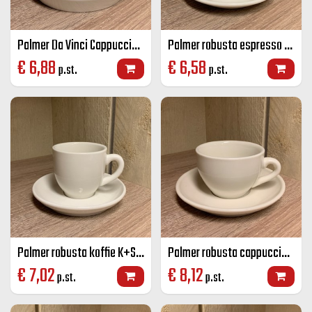
Palmer Da Vinci Cappuccino K+S 20 cl ivoor
Palmer robusta espresso K+S ivoor 8 CL
€
6,88
€
6,58
p.st.
p.st.
Palmer robusta koffie K+S ivoor 14 CL
Palmer robusta cappuccino K+S ivoor 18 CL
€
7,02
€
8,12
p.st.
p.st.