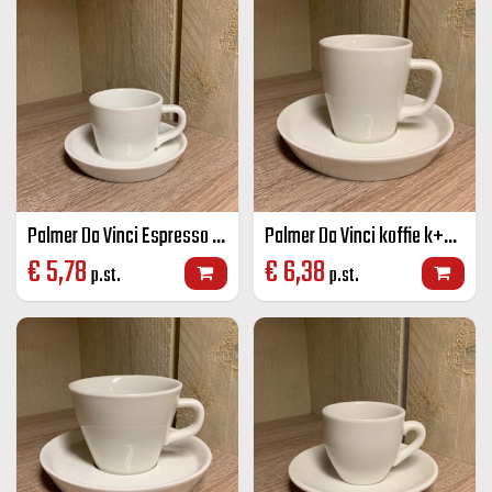
Palmer Da Vinci Espresso K+S 9 cl ivoor
Palmer Da Vinci koffie k+S 16 cl ivoor
€
5,78
€
6,38
p.st.
p.st.