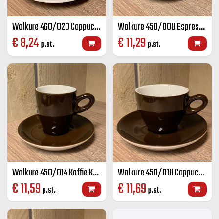
Walkure 460/020 Cappuccino K+S wit 20 cl
Walkure 450/008 Espresso K+S kleur 8 cl
€
8,24
€
11,29
p.st.
p.st.
Walkure 450/014 Koffie K+S kleur 14 cl
Walkure 450/018 Cappuccino K+S kleur 18 cl
€
11,59
€
11,69
p.st.
p.st.