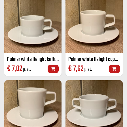
Palmer white Delight koffie K+S wit 15 cl
Palmer white Delight cappuccino K+S wit 18 cl
€
7,02
€
7,62
p.st.
p.st.