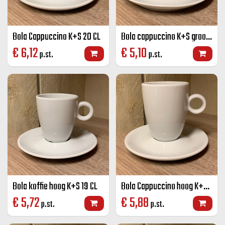
Bola Cappuccino K+S 20 CL
Bola cappuccino K+S groot 280 cc.
€
6,12
€
5,10
p.st.
p.st.
Bola koffie hoog K+S 19 CL
Bola Cappuccino hoog K+S 25 CL
€
5,72
€
5,88
p.st.
p.st.