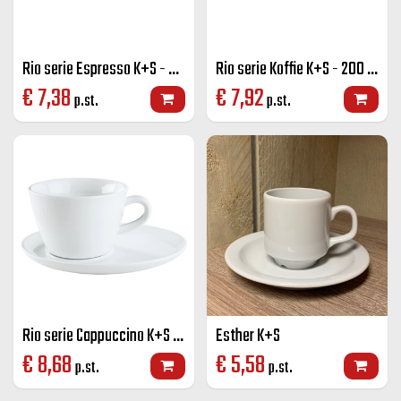
Rio serie Espresso K+S - 70 cc.
Rio serie Koffie K+S - 200 cc.
€
7,38
€
7,92
p.st.
p.st.
Rio serie Cappuccino K+S - 270 cc.
Esther K+S
€
8,68
€
5,58
p.st.
p.st.