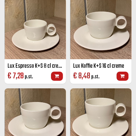
Lux Espresso K+S 8 cl creme
Lux Koffie K+S 16 cl creme
€
7,28
€
8,48
p.st.
p.st.