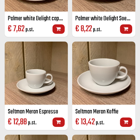
Palmer white Delight cappuccino groot K+S wit 25 cl
Palmer white Delight Soepkop + schotel
€
7,62
€
8,22
p.st.
p.st.
Seltman Meran Espresso
Seltman Meran Koffie
€
12,88
€
13,42
p.st.
p.st.