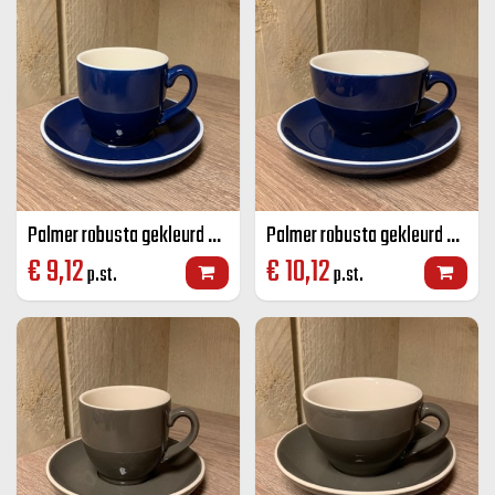
Palmer robusta gekleurd koffie K+S blauw 14 CL
Palmer robusta gekleurd cappuccino K+S blauw 18 CL
€
9,12
€
10,12
p.st.
p.st.