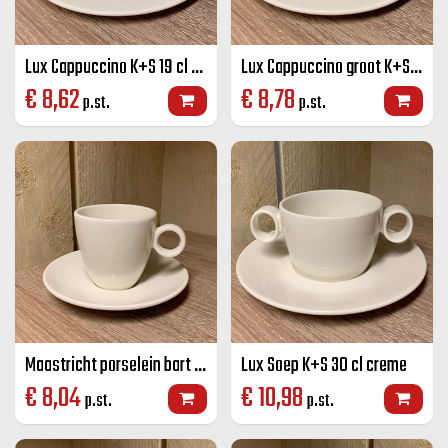
Lux Cappuccino K+S 19 cl creme
Lux Cappuccino groot K+S 23 cl creme
€
8,62
€
8,78
p.st.
p.st.
Maastricht porselein bart koffie K+S Off-white 17 CL
Lux Soep K+S 30 cl creme
€
8,04
€
10,98
p.st.
p.st.