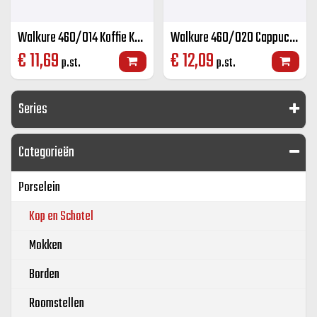
Walkure 460/014 Koffie K+S kleur 14 cl
Walkure 460/020 Cappuccino K+S kleur 20 cl
€
11,69
€
12,09
p.st.
p.st.
Series
Categorieën
Porselein
Kop en Schotel
Mokken
Borden
Roomstellen