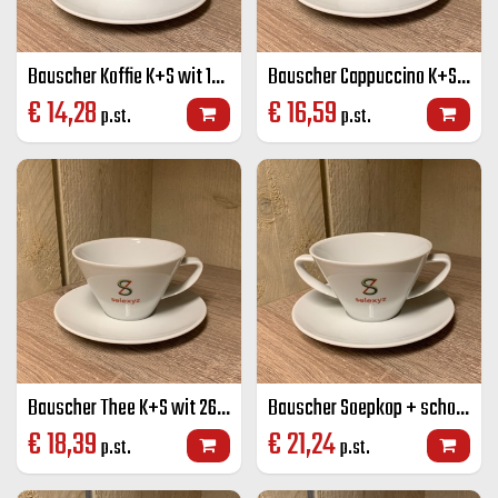
Bauscher Koffie K+S wit 18 cl
Bauscher Cappuccino K+S wit 22 cl
€
14,28
€
16,59
p.st.
p.st.
Bauscher Thee K+S wit 26 cl
Bauscher Soepkop + schotel wit 26 cl
€
18,39
€
21,24
p.st.
p.st.