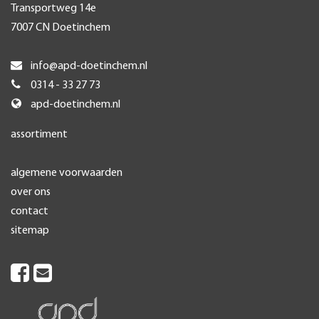
Transportweg 14e
7007 CN Doetinchem
info@apd-doetinchem.nl
0314 - 33 27 73
apd-doetinchem.nl
assortiment
algemene voorwaarden
over ons
contact
sitemap