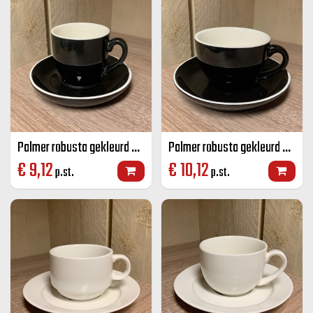
Palmer robusta gekleurd koffie K+S zwart 14 CL
Palmer robusta gekleurd cappuccino K+S zwart 18 CL
€
9,12
€
10,12
p.st.
p.st.