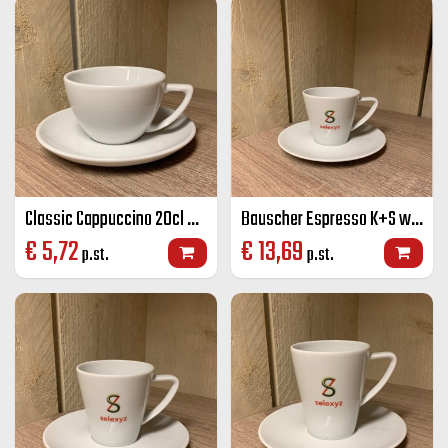
Classic Cappuccino 20cl wit
Bauscher Espresso K+S wit 8 cl
€
5,72
€
13,69
p.st.
p.st.