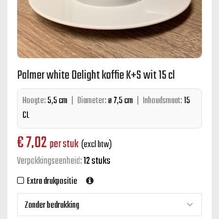
Palmer white Delight koffie K+S wit 15 cl
Hoogte:
5,5 cm
|
Diameter:
ø 7,5 cm
|
Inhoudsmaat:
15
CL
€
7,02
per stuk
(excl btw)
Verpakkingseenheid:
12 stuks
Extra drukpositie