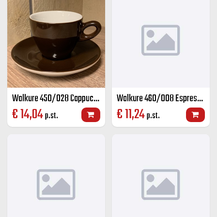
Walkure 450/028 Cappuccino groot K+S kleur 28 cl
Walkure 460/008 Espresso K+S kleur 8 cl
€
14,04
€
11,24
p.st.
p.st.