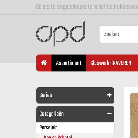
De beste en goedkoopste in het bedrukken va
Assortiment
Glaswerk GRAVEREN
Series
Categorieën
Porselein