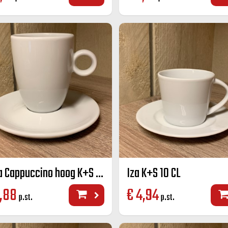
Bola Cappuccino hoog K+S 25 CL
Iza K+S 10 CL
,88
€
4,94
p.st.
p.st.