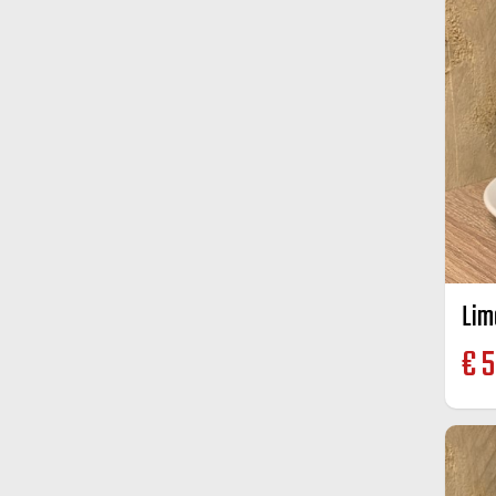
Lim
€
5