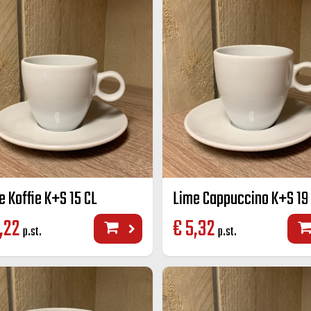
e Koffie K+S 15 CL
Lime Cappuccino K+S 19
,22
€
5,32
p.st.
p.st.