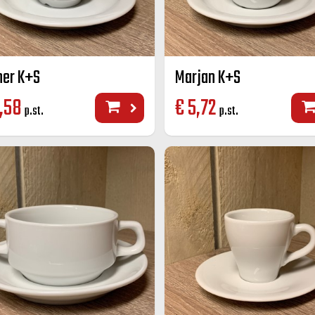
her K+S
Marjan K+S
,58
€
5,72
p.st.
p.st.