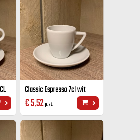
 CL
Classic Espresso 7cl wit
€
5,52
p.st.