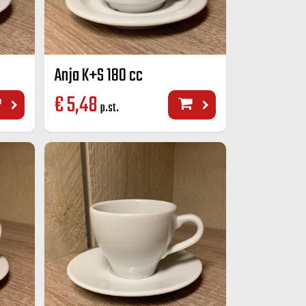
Anja K+S 180 cc
€
5,48
p.st.