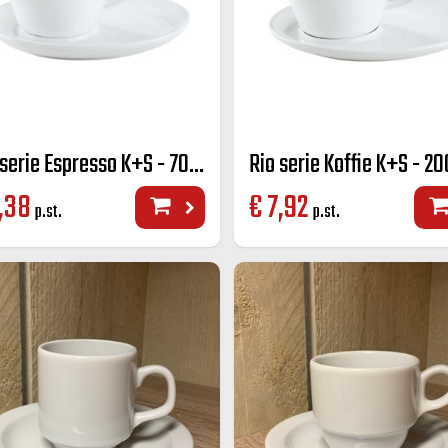
Rio serie Espresso K+S - 70 cc.
Rio serie Koffie K+S - 20
,38
€
7,92
p.st.
p.st.