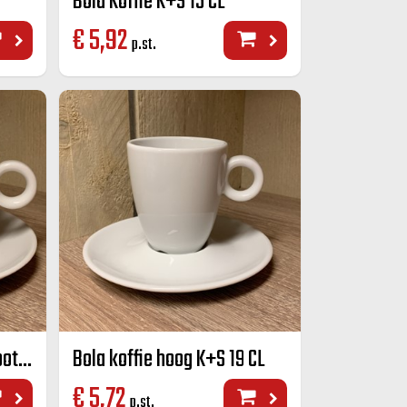
Bola Koffie K+S 15 CL
€
5,92
p.st.
Bola cappuccino K+S groot 280 cc.
Bola koffie hoog K+S 19 CL
€
5,72
p.st.