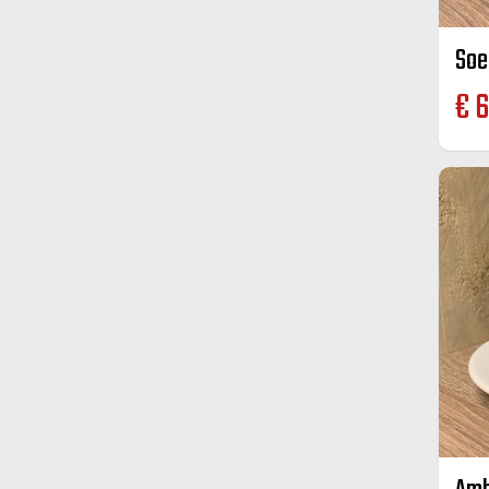
Soe
€
6