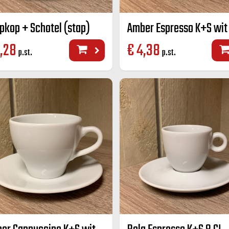
pkop + Schotel (stap)
Amber Espresso K+S wit 
,28
€
4,38
p.st.
p.st.