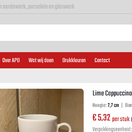
n aardewerk, porselein en glaswerk
Over APD
Wat wij doen
Drukkleuren
Contact
Lime Cappuccino
Hoogte:
7,7 cm
|
Dia
€
5,32
per stuk
Verpakkingseenheid