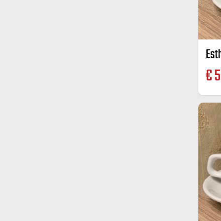
Est
€
5