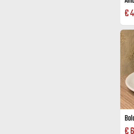
€
4
Bol
€
6