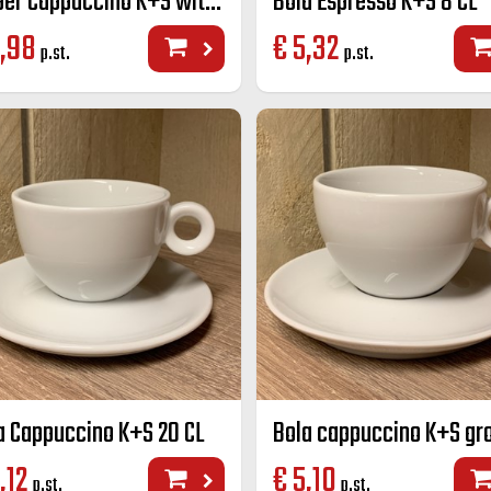
Amber Cappuccino K+S wit 20 cl
Bola Espresso K+S 8 CL
,98
€
5,32
p.st.
p.st.
a Cappuccino K+S 20 CL
,12
€
5,10
p.st.
p.st.