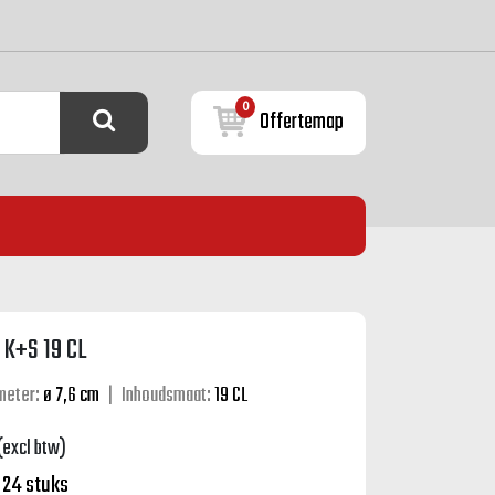
0
Offertemap
 K+S 19 CL
meter:
ø 7,6 cm
|
Inhoudsmaat:
19 CL
(excl btw)
:
24 stuks