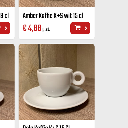
8 cl
Amber Koffie K+S wit 15 cl
€
4,88
p.st.