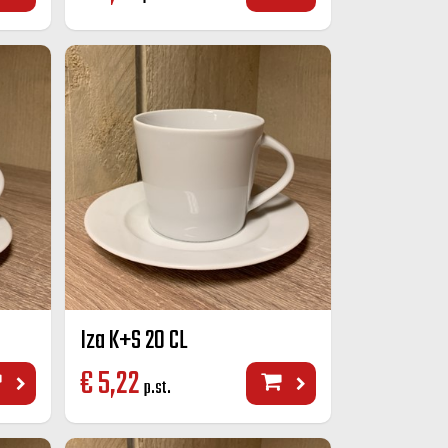
Iza K+S 20 CL
€
5,22
p.st.