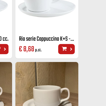
0 cc.
Rio serie Cappuccino K+S - 270 cc.
€
8,68
p.st.