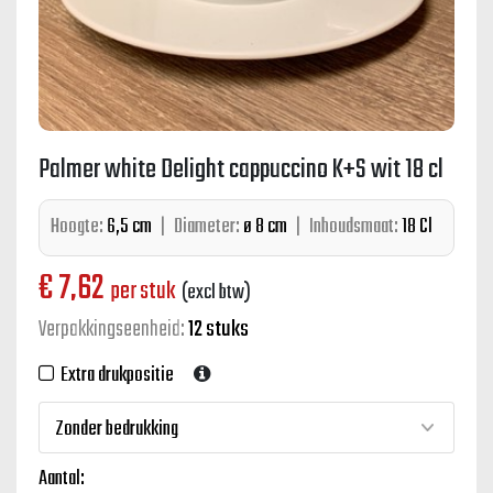
Palmer white Delight cappuccino K+S wit 18 cl
Hoogte:
6,5 cm
|
Diameter:
ø 8 cm
|
Inhoudsmaat:
18 Cl
€
7,62
per stuk
(excl btw)
Verpakkingseenheid:
12 stuks
Extra drukpositie
Aantal: