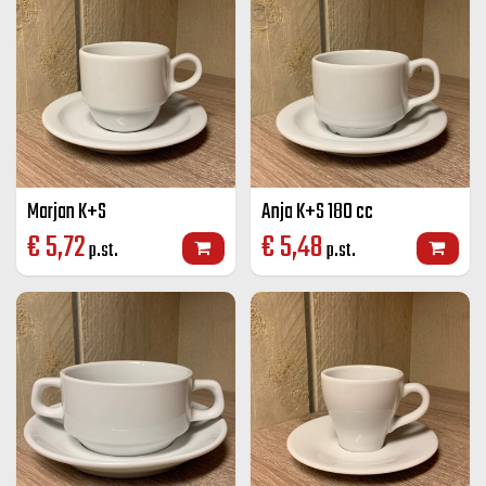
Marjan K+S
Anja K+S 180 cc
€
5,72
€
5,48
p.st.
p.st.