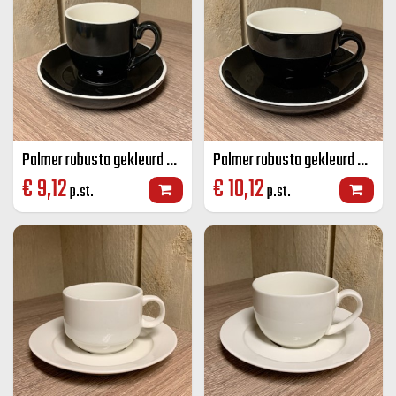
Palmer robusta gekleurd koffie K+S zwart 14 CL
Palmer robusta gekleurd cappuccino K+S zwart 18 CL
€
9,12
€
10,12
p.st.
p.st.