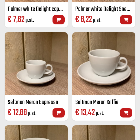
Palmer white Delight cappuccino groot K+S wit 25 cl
Palmer white Delight Soepkop + schotel
€
7,62
€
8,22
p.st.
p.st.
Seltman Meran Espresso
Seltman Meran Koffie
€
12,88
€
13,42
p.st.
p.st.