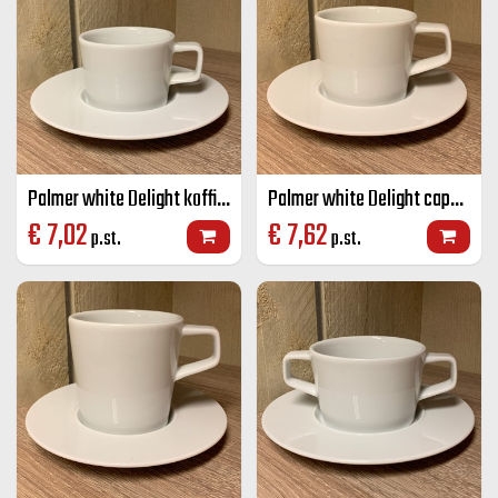
Palmer white Delight koffie K+S wit 15 cl
Palmer white Delight cappuccino K+S wit 18 cl
€
7,02
€
7,62
p.st.
p.st.