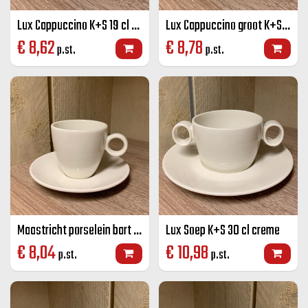
Lux Cappuccino K+S 19 cl creme
Lux Cappuccino groot K+S 23 cl creme
€
8,62
€
8,78
p.st.
p.st.
Maastricht porselein bart koffie K+S Off-white 17 CL
Lux Soep K+S 30 cl creme
€
8,04
€
10,98
p.st.
p.st.