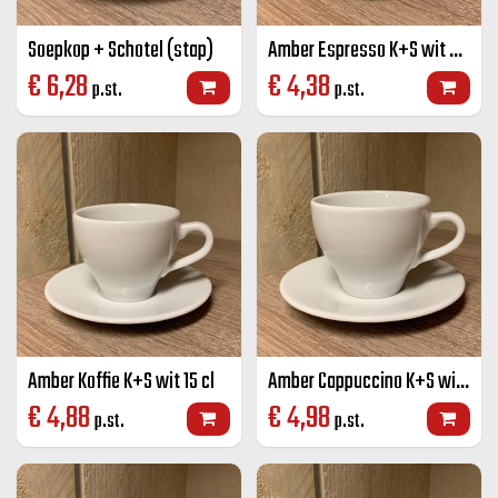
Soepkop + Schotel (stap)
Amber Espresso K+S wit 8 cl
€
6,28
€
4,38
p.st.
p.st.
Amber Koffie K+S wit 15 cl
Amber Cappuccino K+S wit 20 cl
€
4,88
€
4,98
p.st.
p.st.