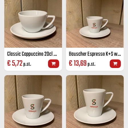
Classic Cappuccino 20cl wit
Bauscher Espresso K+S wit 8 cl
€
5,72
€
13,69
p.st.
p.st.