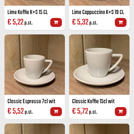
Lime Koffie K+S 15 CL
Lime Cappuccino K+S 19 CL
€
5,22
€
5,32
p.st.
p.st.
Classic Espresso 7cl wit
Classic Koffie 15cl wit
€
5,52
€
5,72
p.st.
p.st.