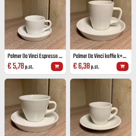
Palmer Da Vinci Espresso K+S 9 cl ivoor
Palmer Da Vinci koffie k+S 16 cl ivoor
€
5,78
€
6,38
p.st.
p.st.