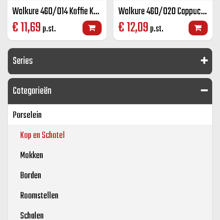
Walkure 460/014 Koffie K+S kleur 14 cl
Walkure 460/020 Cappuccino K+S kleur 20 cl
€
11,69
€
12,09
p.st.
p.st.
Series
Categorieën
Porselein
Kop en Schotel
Mokken
Borden
Roomstellen
Schalen