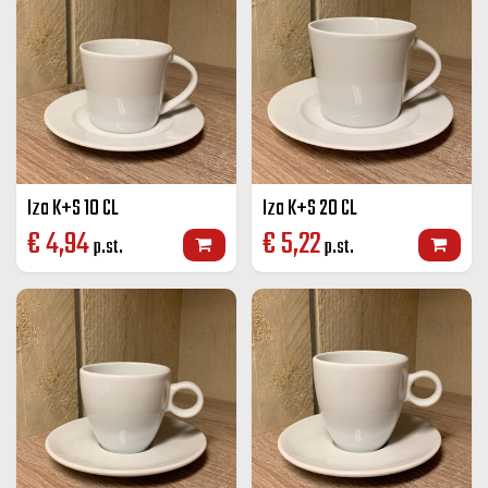
Iza K+S 10 CL
Iza K+S 20 CL
€
4,94
€
5,22
p.st.
p.st.