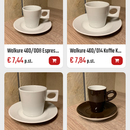
Walkure 460/008 Espresso K+S wit 8 cl
Walkure 460/014 Koffie K+S wit 14 cl
€
7,44
€
7,84
p.st.
p.st.