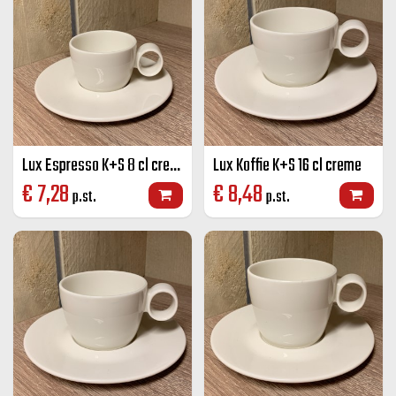
Lux Espresso K+S 8 cl creme
Lux Koffie K+S 16 cl creme
€
7,28
€
8,48
p.st.
p.st.