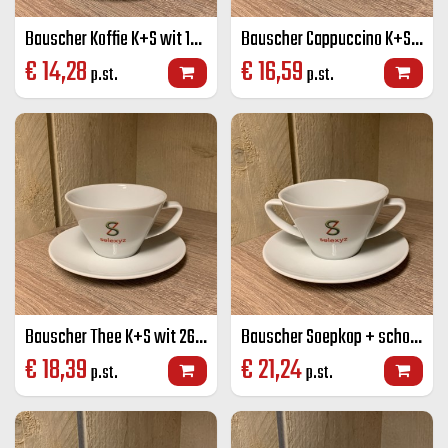
Bauscher Koffie K+S wit 18 cl
Bauscher Cappuccino K+S wit 22 cl
€
14,28
€
16,59
p.st.
p.st.
Bauscher Thee K+S wit 26 cl
Bauscher Soepkop + schotel wit 26 cl
€
18,39
€
21,24
p.st.
p.st.