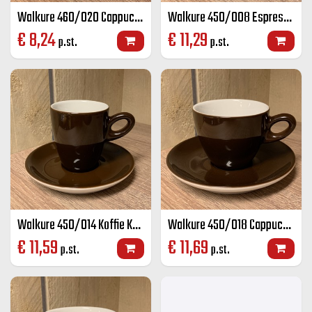
Walkure 460/020 Cappuccino K+S wit 20 cl
Walkure 450/008 Espresso K+S kleur 8 cl
€
8,24
€
11,29
p.st.
p.st.
Walkure 450/014 Koffie K+S kleur 14 cl
Walkure 450/018 Cappuccino K+S kleur 18 cl
€
11,59
€
11,69
p.st.
p.st.