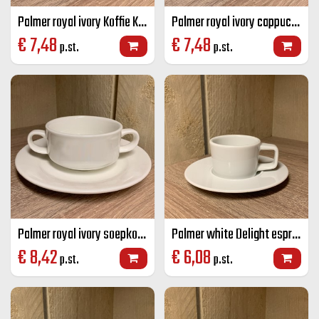
Palmer royal ivory Koffie K+S stapelbaar ivoor 17,5 cl
Palmer royal ivory cappuccino K+S ivoor 17,5 cl
€
7,48
€
7,48
p.st.
p.st.
Palmer royal ivory soepkop ivoor 21,5 cl
Palmer white Delight espresso K+S wit 7 cl
€
8,42
€
6,08
p.st.
p.st.