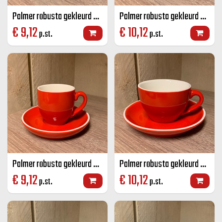
Palmer robusta gekleurd koffie K+S grijs 14 CL
Palmer robusta gekleurd cappuccino K+S grijs 18 CL
€
9,12
€
10,12
p.st.
p.st.
Palmer robusta gekleurd koffie K+S rood 14 CL
Palmer robusta gekleurd cappuccino K+S rood 18 CL
€
9,12
€
10,12
p.st.
p.st.