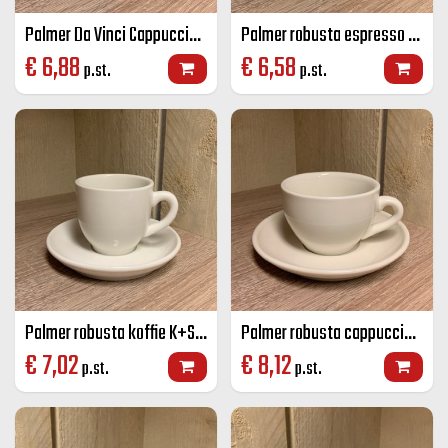
Palmer Da Vinci Cappuccino K+S 20 cl ivoor
Palmer robusta espresso K+S ivoor 8 CL
€
6,88
€
6,58
p.st.
p.st.
Palmer robusta koffie K+S ivoor 14 CL
Palmer robusta cappuccino K+S ivoor 18 CL
€
7,02
€
8,12
p.st.
p.st.