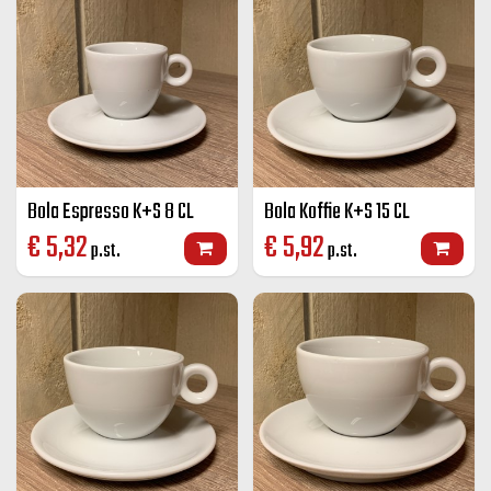
Bola Espresso K+S 8 CL
Bola Koffie K+S 15 CL
€
5,32
€
5,92
p.st.
p.st.