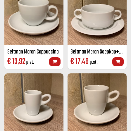
Seltman Meran Cappuccino
Seltman Meran Soepkop+schotel
€
13,92
€
17,48
p.st.
p.st.