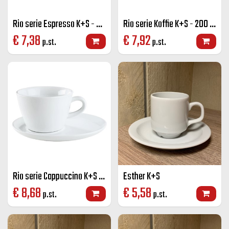
Rio serie Espresso K+S - 70 cc.
Rio serie Koffie K+S - 200 cc.
€
7,38
€
7,92
p.st.
p.st.
Rio serie Cappuccino K+S - 270 cc.
Esther K+S
€
8,68
€
5,58
p.st.
p.st.