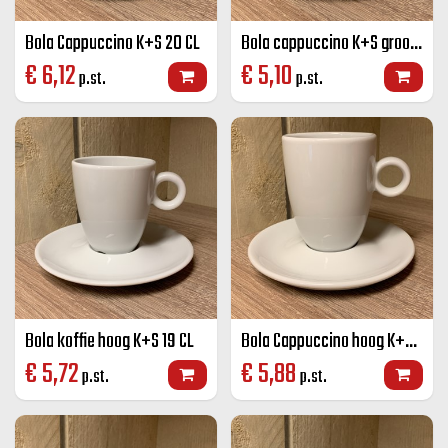
Bola Cappuccino K+S 20 CL
Bola cappuccino K+S groot 280 cc.
€
6,12
€
5,10
p.st.
p.st.
Bola koffie hoog K+S 19 CL
Bola Cappuccino hoog K+S 25 CL
€
5,72
€
5,88
p.st.
p.st.