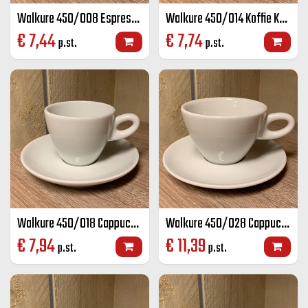
Walkure 450/008 Espresso K+S wit 8 cl
Walkure 450/014 Koffie K+S wit 14 cl
€
7,44
€
7,74
p.st.
p.st.
Walkure 450/018 Cappuccino K+S wit 18 cl
Walkure 450/028 Cappuccino groot K+S wit 28 cl
€
7,94
€
11,39
p.st.
p.st.