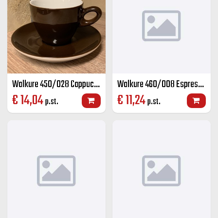
Walkure 450/028 Cappuccino groot K+S kleur 28 cl
Walkure 460/008 Espresso K+S kleur 8 cl
€
14,04
€
11,24
p.st.
p.st.