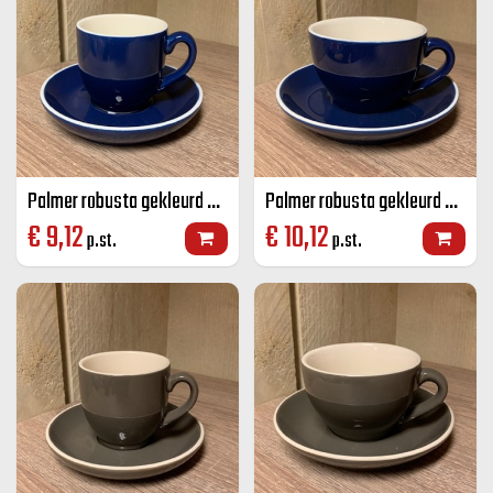
Palmer robusta gekleurd koffie K+S blauw 14 CL
Palmer robusta gekleurd cappuccino K+S blauw 18 CL
€
9,12
€
10,12
p.st.
p.st.