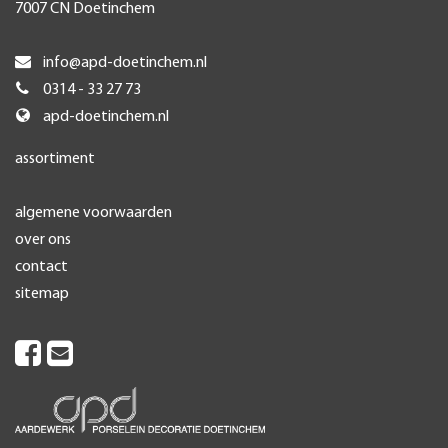
7007 CN Doetinchem
info@apd-doetinchem.nl
0314 - 33 27 73
apd-doetinchem.nl
assortiment
algemene voorwaarden
over ons
contact
sitemap