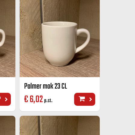
Palmer mok 23 CL
€
6,02
p.st.