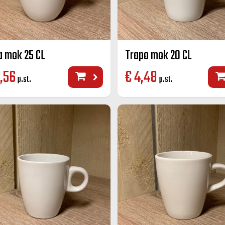
a mok 25 CL
Trapo mok 20 CL
,56
€
4,48
p.st.
p.st.