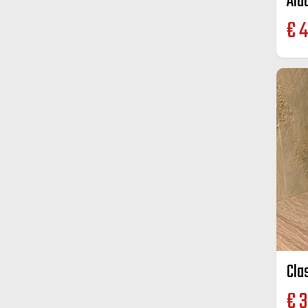
Aid
€
4
Cla
€
3