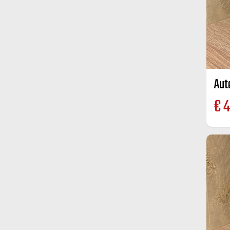
Aut
€
4