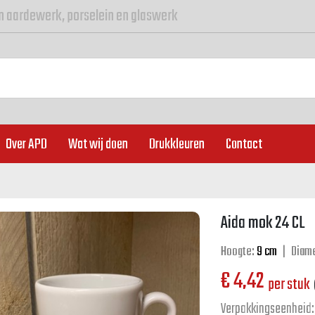
n aardewerk, porselein en glaswerk
Over APD
Wat wij doen
Drukkleuren
Contact
Aida mok 24 CL
Hoogte:
9 cm
|
Diame
€
4,42
per stuk
Verpakkingseenheid