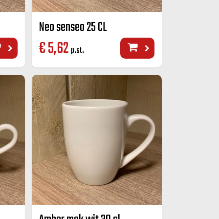
Neo senseo 25 CL
€
5,62
p.st.