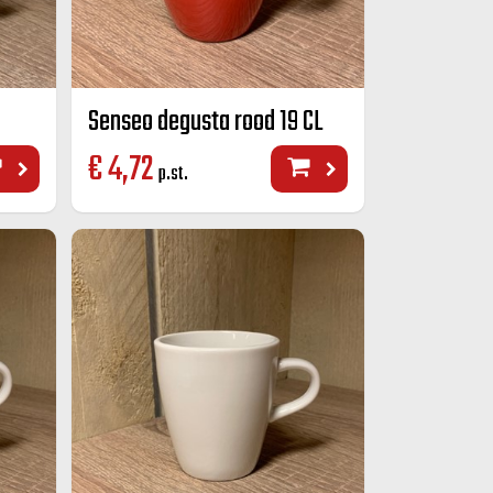
Senseo degusta rood 19 CL
€
4,72
p.st.