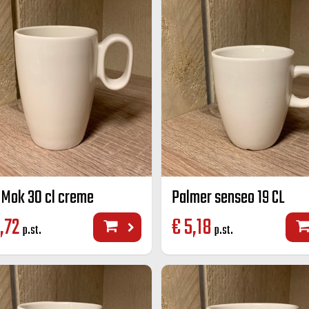
 Mok 30 cl creme
Palmer senseo 19 CL
,72
€
5,18
p.st.
p.st.