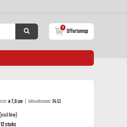
0
Offertemap
ter:
ø 7,9 cm
|
Inhoudsmaat:
24 CL
(excl btw)
:
12 stuks