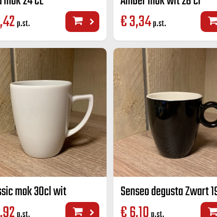
a mok 24 CL
Amber mok wit 28 cl
,42
€
3,34
p.st.
p.st.
ssic mok 30cl wit
Senseo degusta Zwart 1
,92
€
6,10
p.st.
p.st.