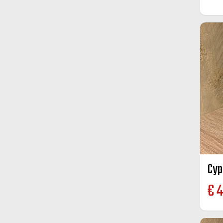
Cyp
€
4