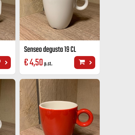
Senseo degusta 19 CL
€
4,50
p.st.