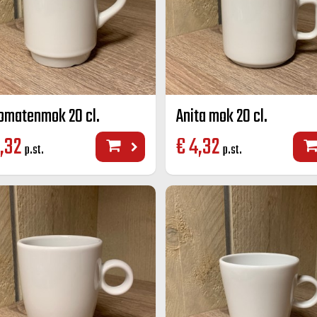
omatenmok 20 cl.
Anita mok 20 cl.
,32
€
4,32
p.st.
p.st.