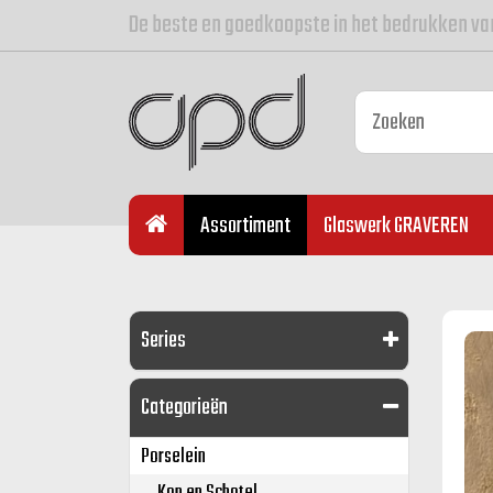
De beste en goedkoopste in het bedrukken va
Assortiment
Glaswerk GRAVEREN
Series
Categorieën
Porselein