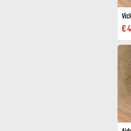
Vic
€
4