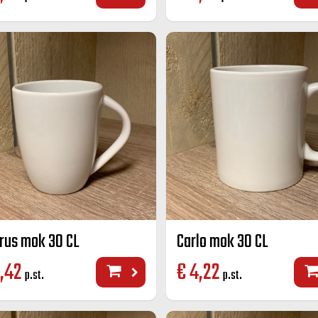
rus mok 30 CL
Carlo mok 30 CL
,42
€
4,22
p.st.
p.st.