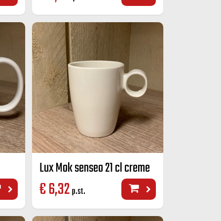
Lux Mok senseo 21 cl creme
€
6,32
p.st.