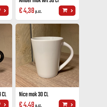
Amber mok wit 30 cl
€
4,38
p.st.
9 CL
Nice mok 30 CL
€
4,48
p.st.