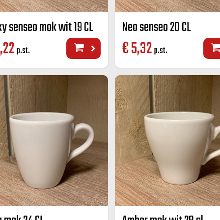
ky senseo mok wit 19 CL
Neo senseo 20 CL
,22
€
5,32
p.st.
p.st.