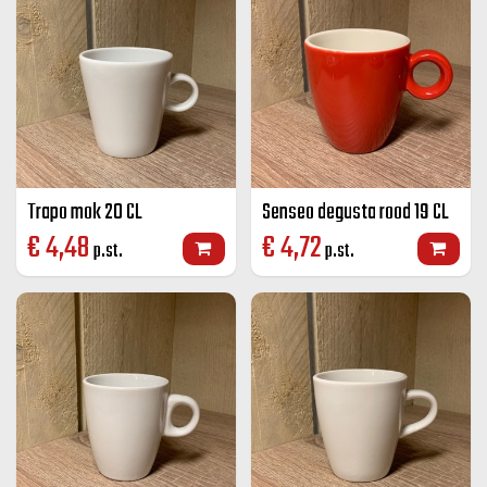
Trapo mok 20 CL
Senseo degusta rood 19 CL
€
4,48
€
4,72
p.st.
p.st.