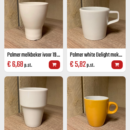
Palmer melkbeker ivoor 19 cl
Palmer white Delight mok wit 25 cl
€
6,68
€
5,82
p.st.
p.st.