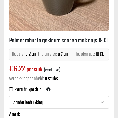
Palmer robusta gekleurd senseo mok grijs 18 CL
Hoogte:
9,2 cm
|
Diameter:
ø 7 cm
|
Inhoudsmaat:
18 CL
€
6,22
per stuk
(excl btw)
Verpakkingseenheid:
6 stuks
Extra drukpositie
Aantal: