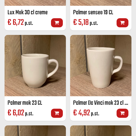
Lux Mok 30 cl creme
Palmer senseo 19 CL
€
6,72
€
5,18
p.st.
p.st.
Palmer mok 23 CL
Palmer Da Vinci mok 23 cl ivoor
€
6,02
€
4,92
p.st.
p.st.