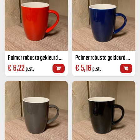
Palmer robusta gekleurd senseo mok rood 18 CL
Palmer robusta gekleurd senseo mok blauw 18 CL
€
6,22
€
5,16
p.st.
p.st.