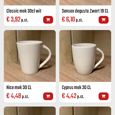
Classic mok 30cl wit
Senseo degusta Zwart 19 CL
€
3,92
€
6,10
p.st.
p.st.
Nice mok 30 CL
Cyprus mok 30 CL
€
4,48
€
4,42
p.st.
p.st.