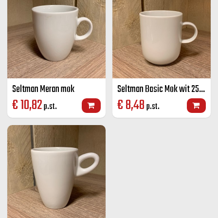
Seltman Meran mok
Seltman Basic Mok wit 25 cl
€
10,82
€
8,48
p.st.
p.st.