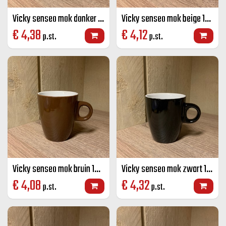
Vicky senseo mok donker blauw 19 CL
Vicky senseo mok beige 19 CL
€
4,38
€
4,12
p.st.
p.st.
Vicky senseo mok bruin 19 CL
Vicky senseo mok zwart 19 CL
€
4,08
€
4,32
p.st.
p.st.