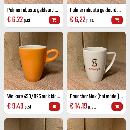
Palmer robusta gekleurd senseo mok grijs 18 CL
Palmer robusta gekleurd senseo mok zwart 18 CL
€
6,22
€
6,22
p.st.
p.st.
Walkure 450/025 mok kleur 25 cl
Bauscher Mok (bol model) wit 28 cl
€
9,49
€
14,19
p.st.
p.st.