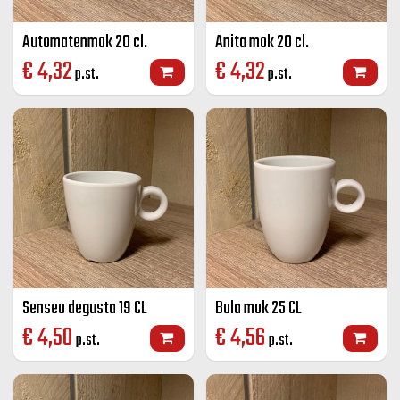
Automatenmok 20 cl.
Anita mok 20 cl.
€
4,32
€
4,32
p.st.
p.st.
Senseo degusta 19 CL
Bola mok 25 CL
€
4,50
€
4,56
p.st.
p.st.