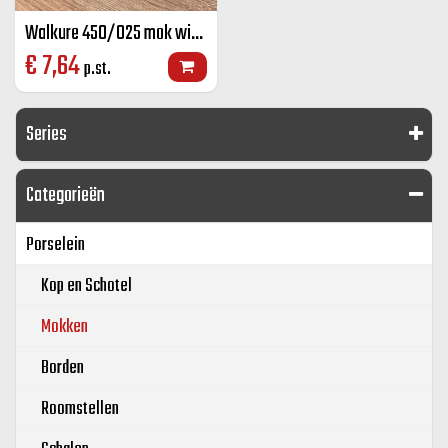
Walkure 450/025 mok wit 25 cl
€
7,64
p.st.
Series
Categorieën
Porselein
Kop en Schotel
Mokken
Borden
Roomstellen