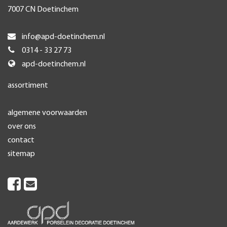
7007 CN Doetinchem
info@apd-doetinchem.nl
0314 - 33 27 73
apd-doetinchem.nl
assortiment
algemene voorwaarden
over ons
contact
sitemap