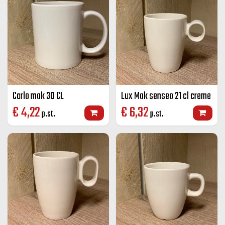
Carlo mok 30 CL
Lux Mok senseo 21 cl creme
€
4,22
€
6,32
p.st.
p.st.