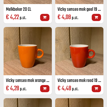
Melkbeker 20 CL
Vicky senseo mok geel 19 CL
€
4,22
€
4,08
p.st.
p.st.
Vicky senseo mok orange 19 CL
Vicky senseo mok rood 19 CL
€
4,28
€
4,48
p.st.
p.st.