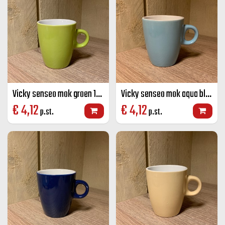
Vicky senseo mok groen 19 CL
Vicky senseo mok aqua blauw 19 CL
€
4,12
€
4,12
p.st.
p.st.