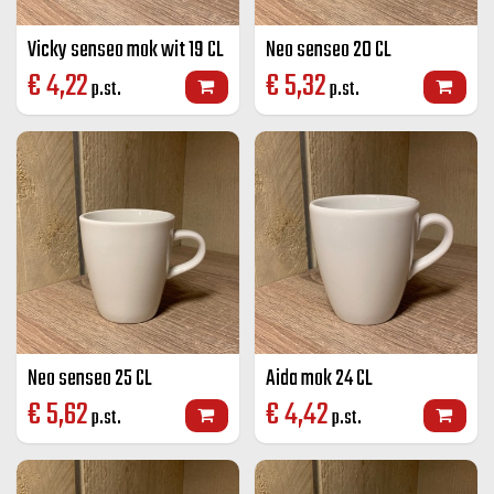
Vicky senseo mok wit 19 CL
Neo senseo 20 CL
€
4,22
€
5,32
p.st.
p.st.
Neo senseo 25 CL
Aida mok 24 CL
€
5,62
€
4,42
p.st.
p.st.