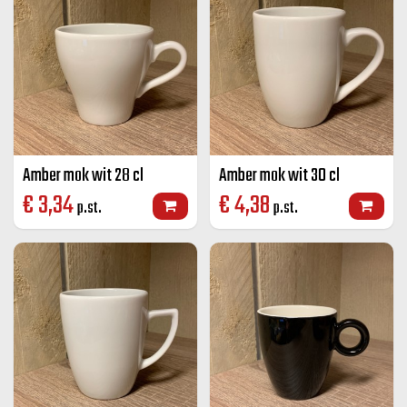
Amber mok wit 28 cl
Amber mok wit 30 cl
€
3,34
€
4,38
p.st.
p.st.