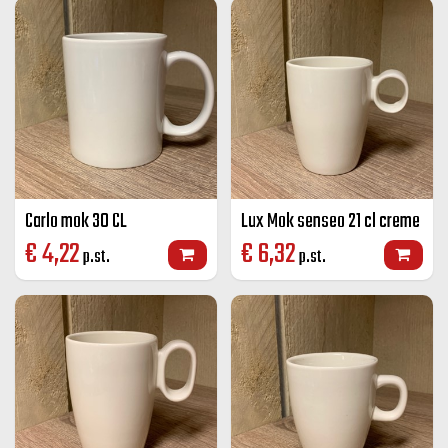
Carlo mok 30 CL
Lux Mok senseo 21 cl creme
€
4,22
€
6,32
p.st.
p.st.