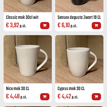
Classic mok 30cl wit
Senseo degusta Zwart 19 CL
€
3,92
€
6,10
p.st.
p.st.
Nice mok 30 CL
Cyprus mok 30 CL
€
4,48
€
4,42
p.st.
p.st.