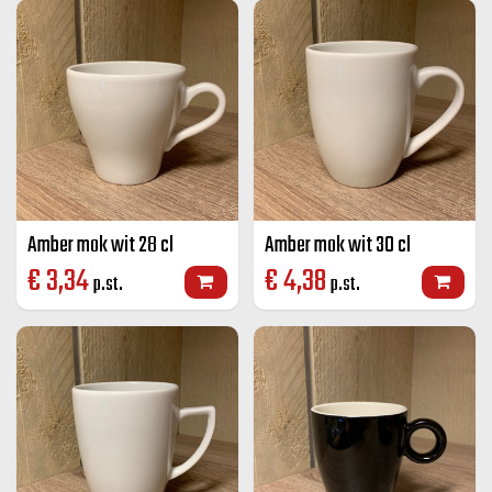
Amber mok wit 28 cl
Amber mok wit 30 cl
€
3,34
€
4,38
p.st.
p.st.