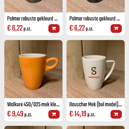
Palmer robusta gekleurd senseo mok grijs 18 CL
Palmer robusta gekleurd senseo mok zwart 18 CL
€
6,22
€
6,22
p.st.
p.st.
Walkure 450/025 mok kleur 25 cl
Bauscher Mok (bol model) wit 28 cl
€
9,49
€
14,19
p.st.
p.st.