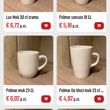
Lux Mok 30 cl creme
Palmer senseo 19 CL
€
6,72
€
5,18
p.st.
p.st.
Palmer mok 23 CL
Palmer Da Vinci mok 23 cl ivoor
€
6,02
€
4,92
p.st.
p.st.