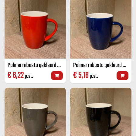
Palmer robusta gekleurd senseo mok rood 18 CL
Palmer robusta gekleurd senseo mok blauw 18 CL
€
6,22
€
5,16
p.st.
p.st.