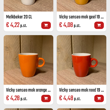
Melkbeker 20 CL
Vicky senseo mok geel 19 CL
€
4,22
€
4,08
p.st.
p.st.
Vicky senseo mok orange 19 CL
Vicky senseo mok rood 19 CL
€
4,28
€
4,48
p.st.
p.st.