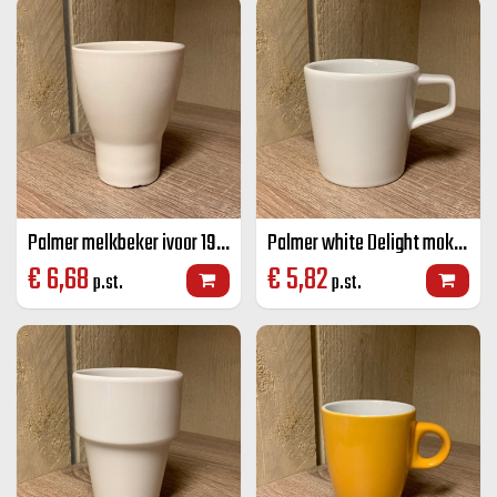
Palmer melkbeker ivoor 19 cl
Palmer white Delight mok wit 25 cl
€
6,68
€
5,82
p.st.
p.st.