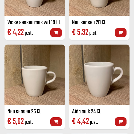
Vicky senseo mok wit 19 CL
Neo senseo 20 CL
€
4,22
€
5,32
p.st.
p.st.
Neo senseo 25 CL
Aida mok 24 CL
€
5,62
€
4,42
p.st.
p.st.