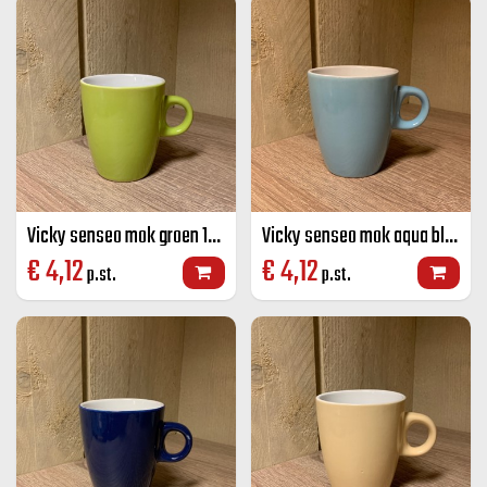
Vicky senseo mok groen 19 CL
Vicky senseo mok aqua blauw 19 CL
€
4,12
€
4,12
p.st.
p.st.