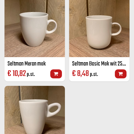
Seltman Meran mok
Seltman Basic Mok wit 25 cl
€
10,82
€
8,48
p.st.
p.st.