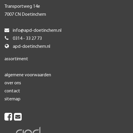
Transportweg 14e
7007 CN Doetinchem
info@apd-doetinchem.nl
0314 - 33 27 73
apd-doetinchem.nl
assortiment
algemene voorwaarden
over ons
contact
sitemap