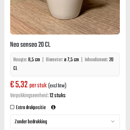
Neo senseo 20 CL
Hoogte:
8,5 cm
|
Diameter:
ø 7,5 cm
|
Inhoudsmaat:
20
CL
€
5,32
per stuk
(excl btw)
Verpakkingseenheid:
12 stuks
Extra drukpositie