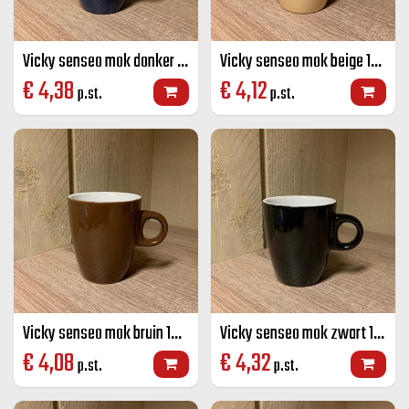
Vicky senseo mok donker blauw 19 CL
Vicky senseo mok beige 19 CL
€
4,38
€
4,12
p.st.
p.st.
Vicky senseo mok bruin 19 CL
Vicky senseo mok zwart 19 CL
€
4,08
€
4,32
p.st.
p.st.