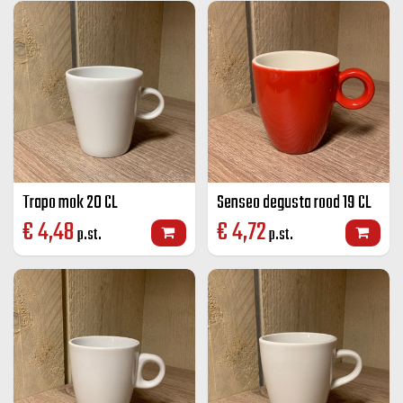
Trapo mok 20 CL
Senseo degusta rood 19 CL
€
4,48
€
4,72
p.st.
p.st.