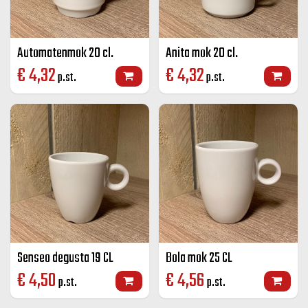
Automatenmok 20 cl.
Anita mok 20 cl.
€
4,32
€
4,32
p.st.
p.st.
Senseo degusta 19 CL
Bola mok 25 CL
€
4,50
€
4,56
p.st.
p.st.