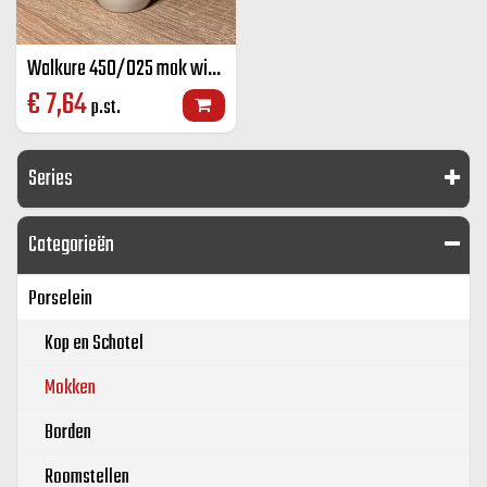
Walkure 450/025 mok wit 25 cl
€
7,64
p.st.
Series
Categorieën
Porselein
Kop en Schotel
Mokken
Borden
Roomstellen