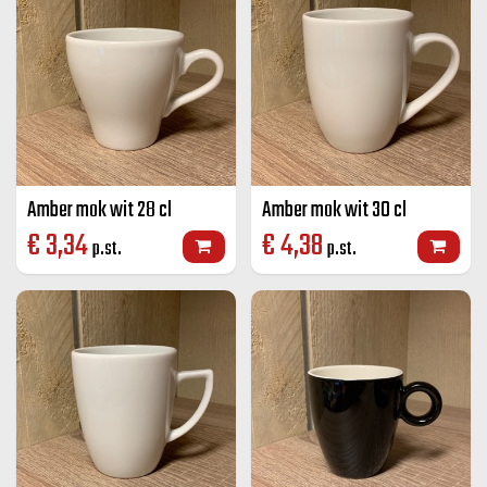
Amber mok wit 28 cl
Amber mok wit 30 cl
€
3,34
€
4,38
p.st.
p.st.