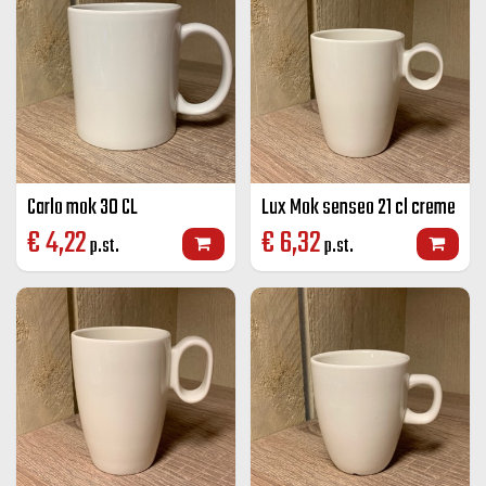
Carlo mok 30 CL
Lux Mok senseo 21 cl creme
€
4,22
€
6,32
p.st.
p.st.