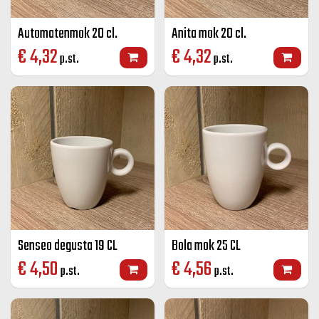
Automatenmok 20 cl.
Anita mok 20 cl.
€
4,32
€
4,32
p.st.
p.st.
Senseo degusta 19 CL
Bola mok 25 CL
€
4,50
€
4,56
p.st.
p.st.