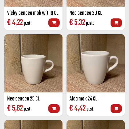
Vicky senseo mok wit 19 CL
Neo senseo 20 CL
€
4,22
€
5,32
p.st.
p.st.
Neo senseo 25 CL
Aida mok 24 CL
€
5,62
€
4,42
p.st.
p.st.