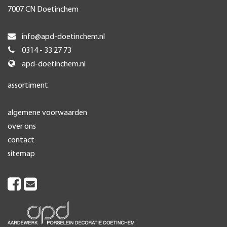
7007 CN Doetinchem
info@apd-doetinchem.nl
0314 - 33 27 73
apd-doetinchem.nl
assortiment
algemene voorwaarden
over ons
contact
sitemap