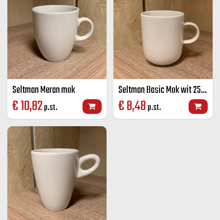
Seltman Meran mok
Seltman Basic Mok wit 25 cl
€
10,82
€
8,48
p.st.
p.st.