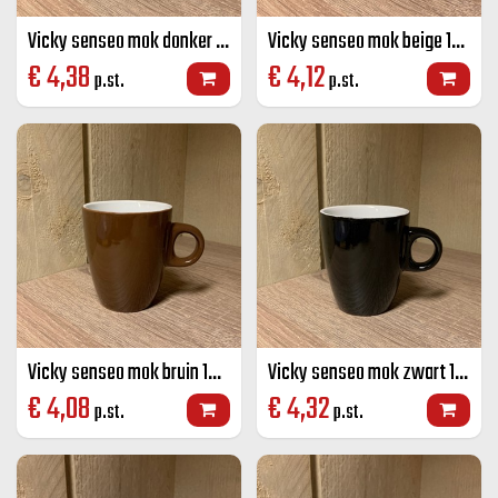
Vicky senseo mok donker blauw 19 CL
Vicky senseo mok beige 19 CL
€
4,38
€
4,12
p.st.
p.st.
Vicky senseo mok bruin 19 CL
Vicky senseo mok zwart 19 CL
€
4,08
€
4,32
p.st.
p.st.