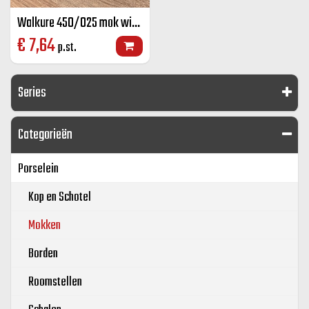
Walkure 450/025 mok wit 25 cl
€
7,64
p.st.
Series
Categorieën
Porselein
Kop en Schotel
Mokken
Borden
Roomstellen