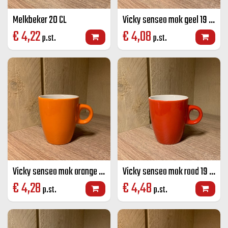
Melkbeker 20 CL
Vicky senseo mok geel 19 CL
€
4,22
€
4,08
p.st.
p.st.
Vicky senseo mok orange 19 CL
Vicky senseo mok rood 19 CL
€
4,28
€
4,48
p.st.
p.st.