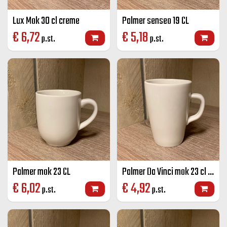
Lux Mok 30 cl creme
Palmer senseo 19 CL
€
6,72
€
5,18
p.st.
p.st.
Palmer mok 23 CL
Palmer Da Vinci mok 23 cl ivoor
€
6,02
€
4,92
p.st.
p.st.