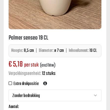
Palmer senseo 19 CL
Hoogte:
8,5 cm
|
Diameter:
ø 7 cm
|
Inhoudsmaat:
19 CL
€
5,18
per stuk
(excl btw)
Verpakkingseenheid:
12 stuks
Extra drukpositie
Aantal: