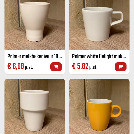
Palmer melkbeker ivoor 19 cl
Palmer white Delight mok wit 25 cl
€
6,68
€
5,82
p.st.
p.st.