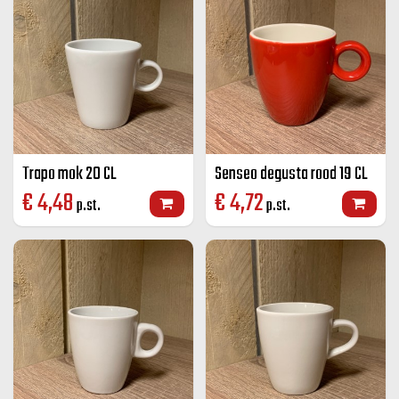
Trapo mok 20 CL
Senseo degusta rood 19 CL
€
4,48
€
4,72
p.st.
p.st.