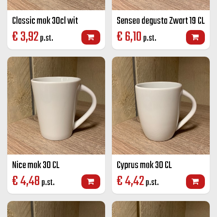
Classic mok 30cl wit
Senseo degusta Zwart 19 CL
€
3,92
€
6,10
p.st.
p.st.
Nice mok 30 CL
Cyprus mok 30 CL
€
4,48
€
4,42
p.st.
p.st.