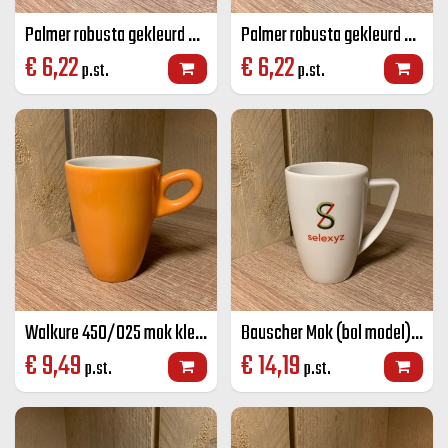
Palmer robusta gekleurd senseo mok grijs 18 CL
Palmer robusta gekleurd senseo mok zwart 18 CL
€
6,22
€
6,22
p.st.
p.st.
Walkure 450/025 mok kleur 25 cl
Bauscher Mok (bol model) wit 28 cl
€
9,49
€
14,19
p.st.
p.st.