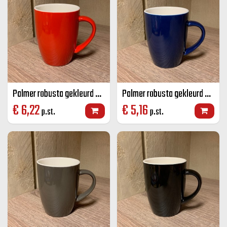
Palmer robusta gekleurd senseo mok rood 18 CL
Palmer robusta gekleurd senseo mok blauw 18 CL
€
6,22
€
5,16
p.st.
p.st.