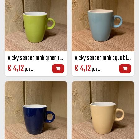
Vicky senseo mok groen 19 CL
Vicky senseo mok aqua blauw 19 CL
€
4,12
€
4,12
p.st.
p.st.