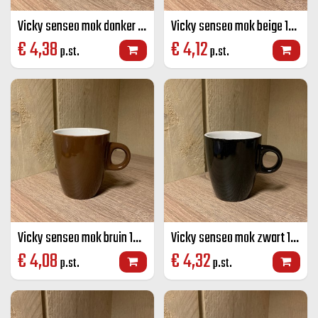
Vicky senseo mok donker blauw 19 CL
Vicky senseo mok beige 19 CL
€
4,38
€
4,12
p.st.
p.st.
Vicky senseo mok bruin 19 CL
Vicky senseo mok zwart 19 CL
€
4,08
€
4,32
p.st.
p.st.