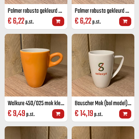
Palmer robusta gekleurd senseo mok grijs 18 CL
Palmer robusta gekleurd senseo mok zwart 18 CL
€
6,22
€
6,22
p.st.
p.st.
Walkure 450/025 mok kleur 25 cl
Bauscher Mok (bol model) wit 28 cl
€
9,49
€
14,19
p.st.
p.st.