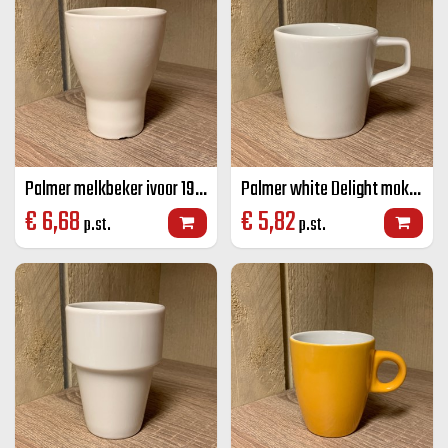
Palmer melkbeker ivoor 19 cl
Palmer white Delight mok wit 25 cl
€
6,68
€
5,82
p.st.
p.st.