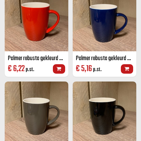
Palmer robusta gekleurd senseo mok rood 18 CL
Palmer robusta gekleurd senseo mok blauw 18 CL
€
6,22
€
5,16
p.st.
p.st.