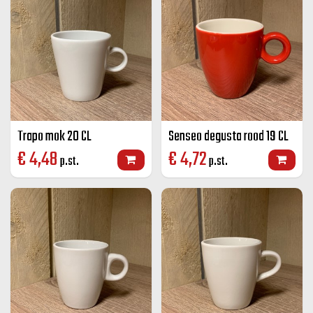
Trapo mok 20 CL
Senseo degusta rood 19 CL
€
4,48
€
4,72
p.st.
p.st.