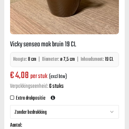
Vicky senseo mok bruin 19 CL
Hoogte:
8 cm
|
Diameter:
ø 7,5 cm
|
Inhoudsmaat:
19 CL
€
4,08
per stuk
(excl btw)
Verpakkingseenheid:
6 stuks
Extra drukpositie
Aantal: