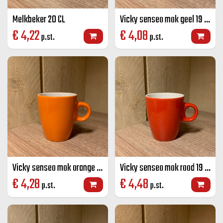
Melkbeker 20 CL
Vicky senseo mok geel 19 CL
€
4,22
€
4,08
p.st.
p.st.
Vicky senseo mok orange 19 CL
Vicky senseo mok rood 19 CL
€
4,28
€
4,48
p.st.
p.st.