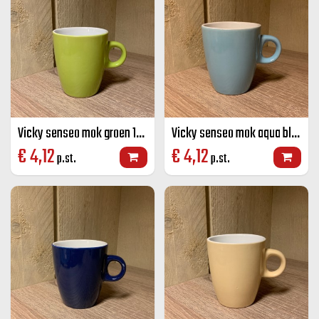
Vicky senseo mok groen 19 CL
Vicky senseo mok aqua blauw 19 CL
€
4,12
€
4,12
p.st.
p.st.