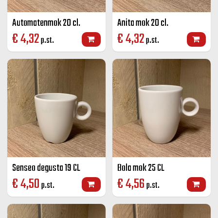
Automatenmok 20 cl.
Anita mok 20 cl.
€
4,32
€
4,32
p.st.
p.st.
Senseo degusta 19 CL
Bola mok 25 CL
€
4,50
€
4,56
p.st.
p.st.