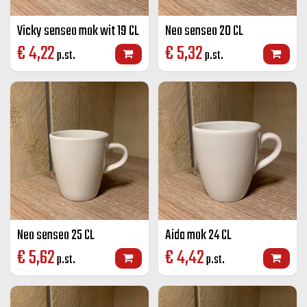
Vicky senseo mok wit 19 CL
Neo senseo 20 CL
€
4,22
€
5,32
p.st.
p.st.
Neo senseo 25 CL
Aida mok 24 CL
€
5,62
€
4,42
p.st.
p.st.