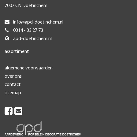
7007 CN Doetinchem
info@apd-doetinchem.nl
0314 - 33 27 73
apd-doetinchem.nl
assortiment
algemene voorwaarden
over ons
contact
sitemap