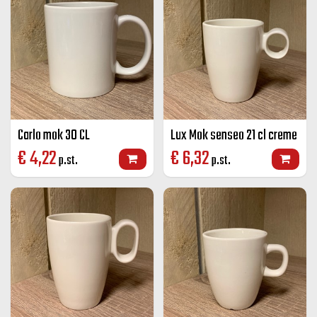
Carlo mok 30 CL
Lux Mok senseo 21 cl creme
€
4,22
€
6,32
p.st.
p.st.