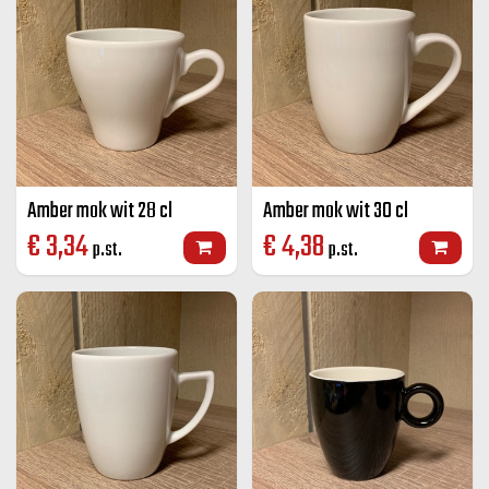
Amber mok wit 28 cl
Amber mok wit 30 cl
€
3,34
€
4,38
p.st.
p.st.