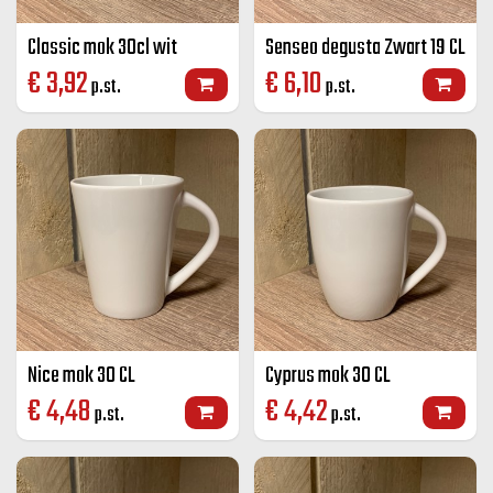
Classic mok 30cl wit
Senseo degusta Zwart 19 CL
€
3,92
€
6,10
p.st.
p.st.
Nice mok 30 CL
Cyprus mok 30 CL
€
4,48
€
4,42
p.st.
p.st.