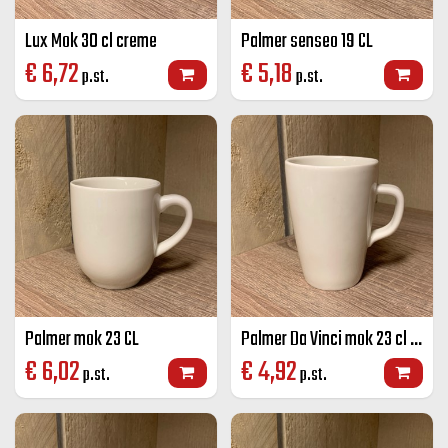
Lux Mok 30 cl creme
Palmer senseo 19 CL
€
6,72
€
5,18
p.st.
p.st.
Palmer mok 23 CL
Palmer Da Vinci mok 23 cl ivoor
€
6,02
€
4,92
p.st.
p.st.