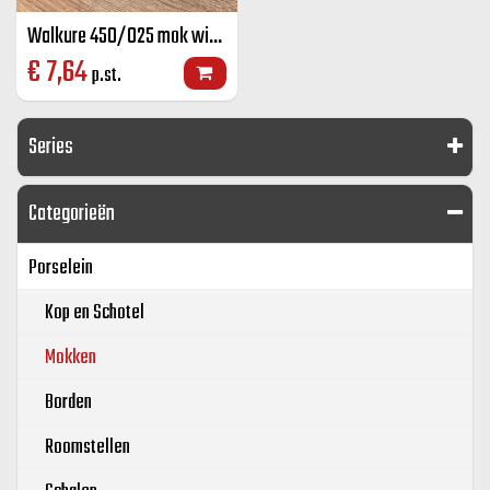
Walkure 450/025 mok wit 25 cl
€
7,64
p.st.
Series
Categorieën
Porselein
Kop en Schotel
Mokken
Borden
Roomstellen