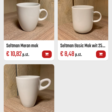
Seltman Meran mok
Seltman Basic Mok wit 25 cl
€
10,82
€
8,48
p.st.
p.st.