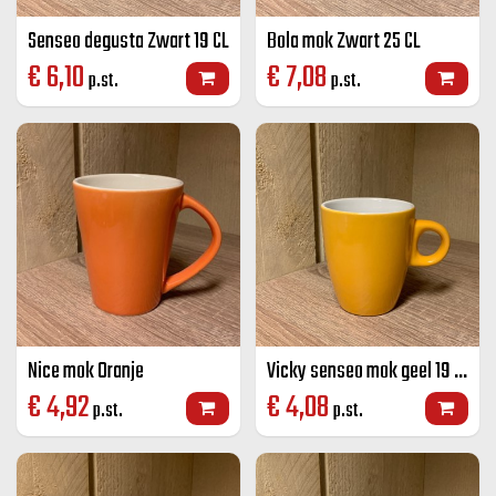
Senseo degusta Zwart 19 CL
Bola mok Zwart 25 CL
€
6,10
€
7,08
p.st.
p.st.
Nice mok Oranje
Vicky senseo mok geel 19 CL
€
4,92
€
4,08
p.st.
p.st.