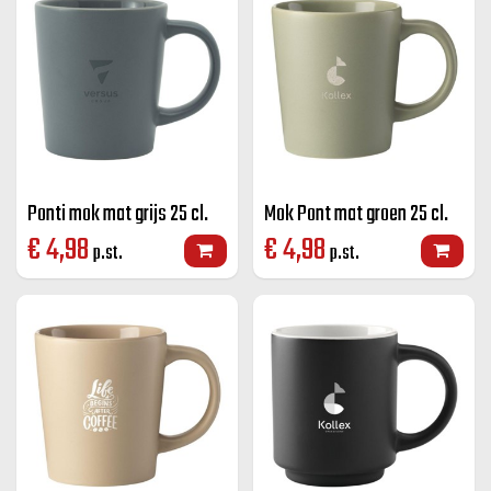
Ponti mok mat grijs 25 cl.
Mok Pont mat groen 25 cl.
€
4,98
€
4,98
p.st.
p.st.