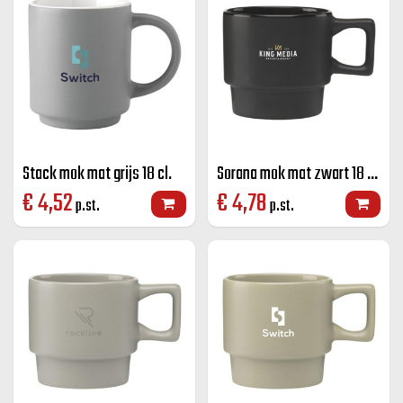
Stack mok mat grijs 18 cl.
Sorana mok mat zwart 18 cl.
€
4,52
€
4,78
p.st.
p.st.