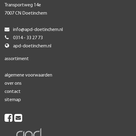
Transportweg 14e
7007 CN Doetinchem
info@apd-doetinchem.nl
0314 - 33 27 73
apd-doetinchem.nl
assortiment
algemene voorwaarden
over ons
contact
sitemap