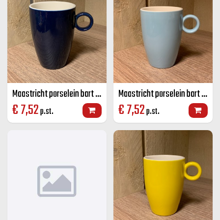
Maastricht porselein bart mok kobalt blauw 23 CL
Maastricht porselein bart mok licht blauw 23 CL
€
7,52
€
7,52
p.st.
p.st.