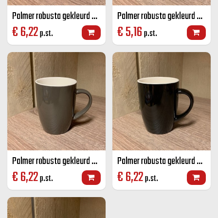
Palmer robusta gekleurd senseo mok rood 18 CL
Palmer robusta gekleurd senseo mok blauw 18 CL
€
6,22
€
5,16
p.st.
p.st.
Palmer robusta gekleurd senseo mok grijs 18 CL
Palmer robusta gekleurd senseo mok zwart 18 CL
€
6,22
€
6,22
p.st.
p.st.