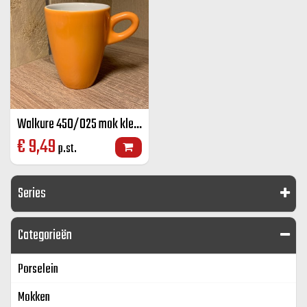
Walkure 450/025 mok kleur 25 cl
€
9,49
p.st.
Series
Categorieën
Porselein
Mokken