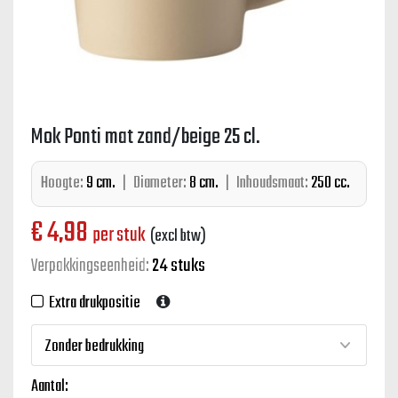
Mok Ponti mat zand/beige 25 cl.
Hoogte:
9 cm.
|
Diameter:
8 cm.
|
Inhoudsmaat:
250 cc.
€
4,98
per stuk
(excl btw)
Verpakkingseenheid:
24 stuks
Extra drukpositie
Aantal: