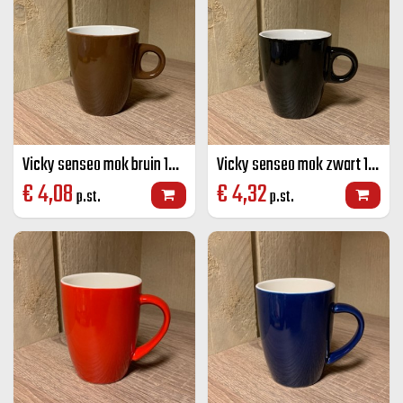
Vicky senseo mok bruin 19 CL
Vicky senseo mok zwart 19 CL
€
4,08
€
4,32
p.st.
p.st.