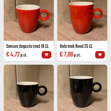
Senseo degusta rood 19 CL
Bola mok Rood 25 CL
€
4,72
€
7,08
p.st.
p.st.