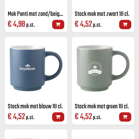
Mok Ponti mat zand/beige 25 cl.
Stack mok mat zwart 18 cl.
€
4,98
€
4,52
p.st.
p.st.
Stack mok mat blauw 18 cl.
Stack mok mat groen 18 cl.
€
4,52
€
4,52
p.st.
p.st.