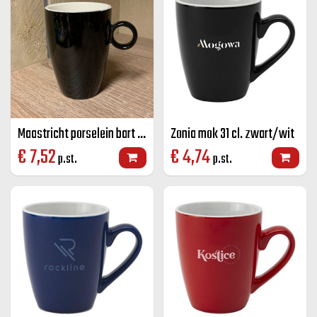
Maastricht porselein bart mok zwart 23 CL
Zonia mok 31 cl. zwart/wit
€
7,52
€
4,74
p.st.
p.st.