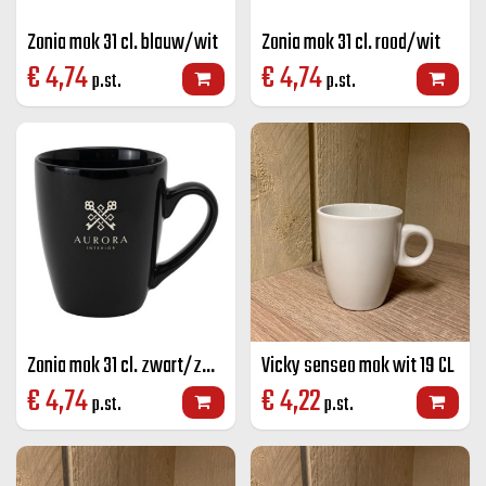
Zonia mok 31 cl. blauw/wit
Zonia mok 31 cl. rood/wit
€
4,74
€
4,74
p.st.
p.st.
Zonia mok 31 cl. zwart/zwart.
Vicky senseo mok wit 19 CL
€
4,74
€
4,22
p.st.
p.st.