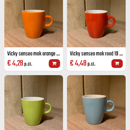
Vicky senseo mok orange 19 CL
Vicky senseo mok rood 19 CL
€
4,28
€
4,48
p.st.
p.st.