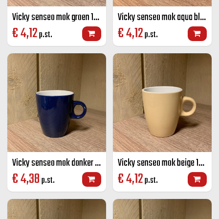
Vicky senseo mok groen 19 CL
Vicky senseo mok aqua blauw 19 CL
€
4,12
€
4,12
p.st.
p.st.
Vicky senseo mok donker blauw 19 CL
Vicky senseo mok beige 19 CL
€
4,38
€
4,12
p.st.
p.st.