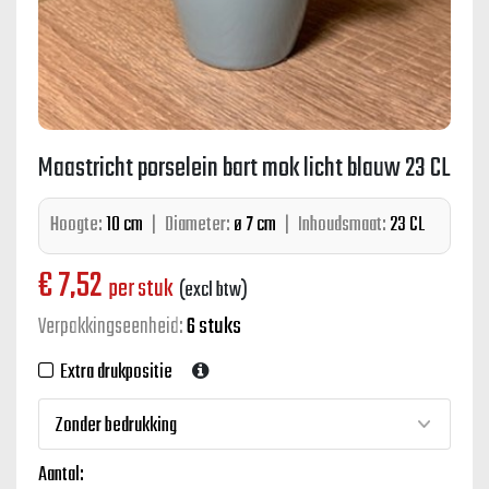
Maastricht porselein bart mok licht blauw 23 CL
Hoogte:
10 cm
|
Diameter:
ø 7 cm
|
Inhoudsmaat:
23 CL
€
7,52
per stuk
(excl btw)
Verpakkingseenheid:
6 stuks
Extra drukpositie
Aantal: