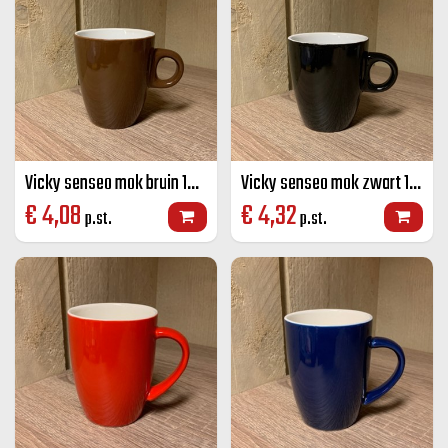
Vicky senseo mok bruin 19 CL
Vicky senseo mok zwart 19 CL
€
4,08
€
4,32
p.st.
p.st.