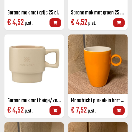
Sorana mok mat grijs 25 cl.
Sorana mok mat groen 25 cl.
€
4,52
€
4,52
p.st.
p.st.
Sorana mok mat beige/zand 25 cl.
Maastricht porselein bart mok oranje 23 CL
€
4,52
€
7,52
p.st.
p.st.