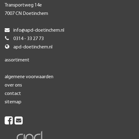
Transportweg 14e
7007 CN Doetinchem
info@apd-doetinchem.nl
0314 - 33 27 73
apd-doetinchem.nl
assortiment
algemene voorwaarden
over ons
contact
sitemap