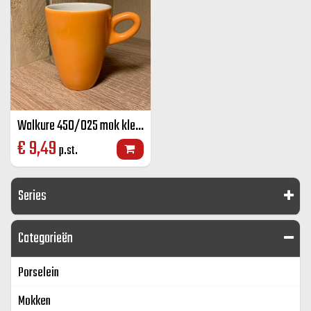
Walkure 450/025 mok kleur 25 cl
€
9,49
p.st.
Series
Categorieën
Porselein
Mokken