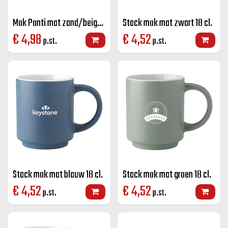
Mok Ponti mat zand/beige 25 cl.
Stack mok mat zwart 18 cl.
€
4,98
€
4,52
p.st.
p.st.
Stack mok mat blauw 18 cl.
Stack mok mat groen 18 cl.
€
4,52
€
4,52
p.st.
p.st.