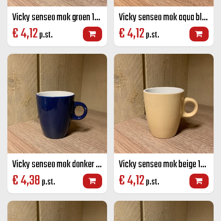
Vicky senseo mok groen 19 CL
Vicky senseo mok aqua blauw 19 CL
€
4,12
€
4,12
p.st.
p.st.
Vicky senseo mok donker blauw 19 CL
Vicky senseo mok beige 19 CL
€
4,38
€
4,12
p.st.
p.st.