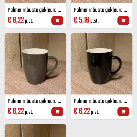
Palmer robusta gekleurd senseo mok rood 18 CL
Palmer robusta gekleurd senseo mok blauw 18 CL
€
6,22
€
5,16
p.st.
p.st.
Palmer robusta gekleurd senseo mok grijs 18 CL
Palmer robusta gekleurd senseo mok zwart 18 CL
€
6,22
€
6,22
p.st.
p.st.