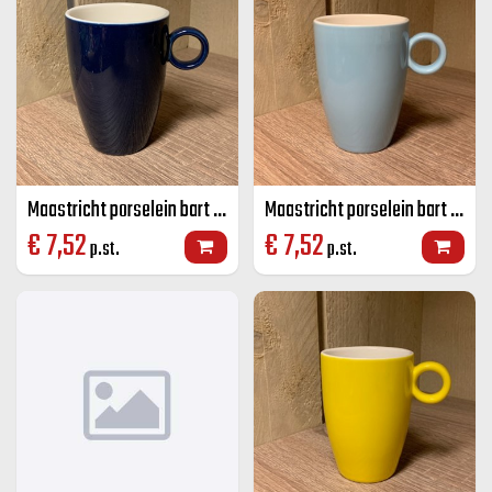
Maastricht porselein bart mok kobalt blauw 23 CL
Maastricht porselein bart mok licht blauw 23 CL
€
7,52
€
7,52
p.st.
p.st.