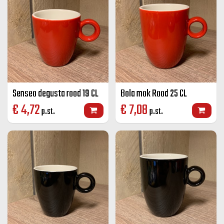
Senseo degusta rood 19 CL
Bola mok Rood 25 CL
€
4,72
€
7,08
p.st.
p.st.