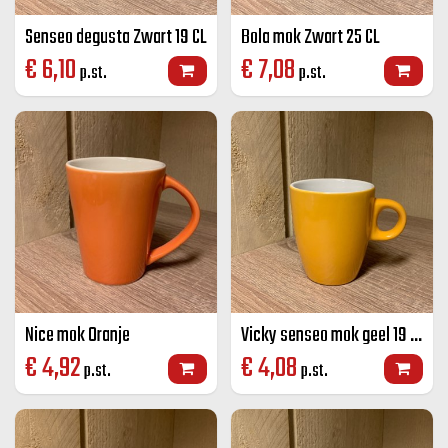
Senseo degusta Zwart 19 CL
Bola mok Zwart 25 CL
€
6,10
€
7,08
p.st.
p.st.
Nice mok Oranje
Vicky senseo mok geel 19 CL
€
4,92
€
4,08
p.st.
p.st.