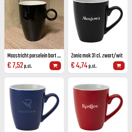
Maastricht porselein bart mok zwart 23 CL
Zonia mok 31 cl. zwart/wit
€
7,52
€
4,74
p.st.
p.st.