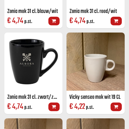
Zonia mok 31 cl. blauw/wit
Zonia mok 31 cl. rood/wit
€
4,74
€
4,74
p.st.
p.st.
Zonia mok 31 cl. zwart/zwart.
Vicky senseo mok wit 19 CL
€
4,74
€
4,22
p.st.
p.st.