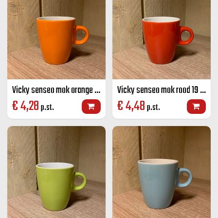
Vicky senseo mok orange 19 CL
Vicky senseo mok rood 19 CL
€
4,28
€
4,48
p.st.
p.st.