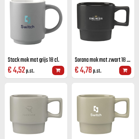
Stack mok mat grijs 18 cl.
Sorana mok mat zwart 18 cl.
€
4,52
€
4,78
p.st.
p.st.