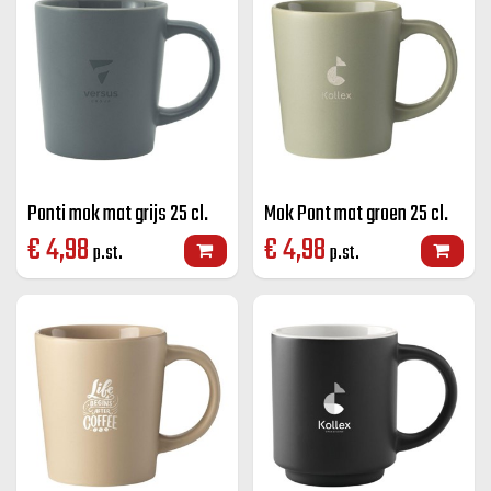
Ponti mok mat grijs 25 cl.
Mok Pont mat groen 25 cl.
€
4,98
€
4,98
p.st.
p.st.