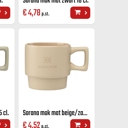
l.
Sorana mok mat zwart 18 cl.
€
4,78
p.st.
 cl.
Sorana mok mat beige/zand 25 cl.
€
4,52
p.st.