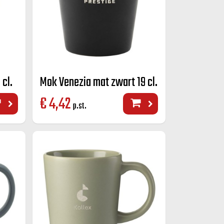
 cl.
Mok Venezia mat zwart 19 cl.
€
4,42
p.st.