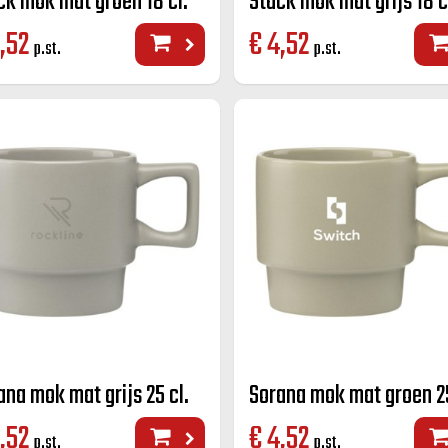
ck mok mat groen 18 cl.
Stack mok mat grijs 18 c
,52
€
4,52
p.st.
p.st.
ana mok mat grijs 25 cl.
Sorana mok mat groen 25
,52
€
4,52
p.st.
p.st.