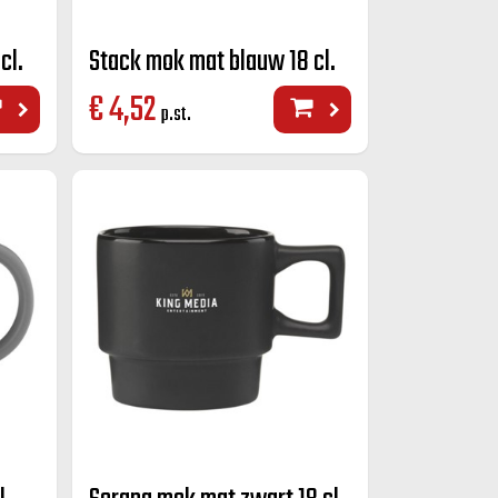
cl.
Stack mok mat blauw 18 cl.
€
4,52
p.st.