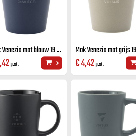
Mok Venezia mat blauw 19 cl.
Mok Venezia mat grijs 19
,42
€
4,42
p.st.
p.st.