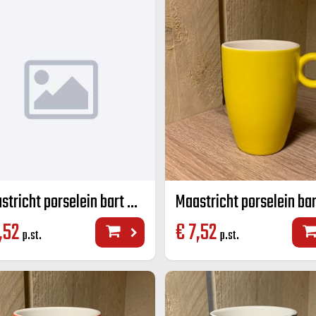
Maastricht porselein bart mok lime groen 23 CL
,52
€
7,52
p.st.
p.st.