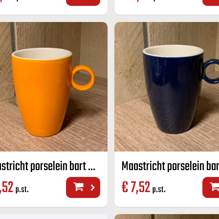
Maastricht porselein bart mok oranje 23 CL
,52
€
7,52
p.st.
p.st.