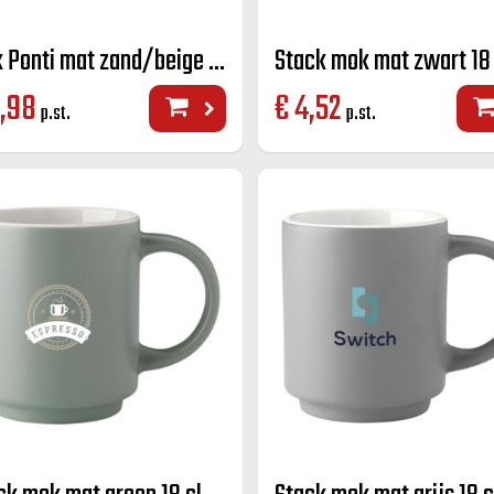
Mok Ponti mat zand/beige 25 cl.
Stack mok mat zwart 18 
,98
€
4,52
p.st.
p.st.