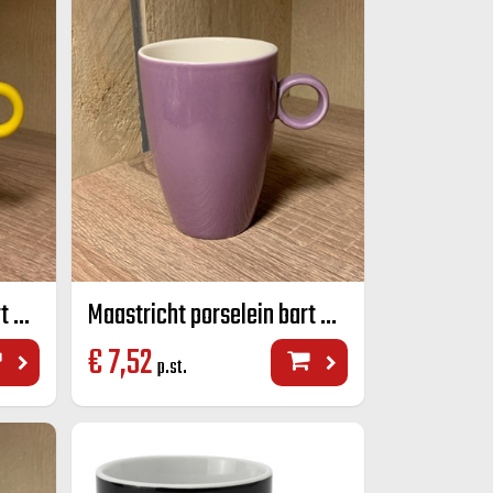
Maastricht porselein bart mok geel 23 CL
Maastricht porselein bart mok paars 23 CL
€
7,52
p.st.