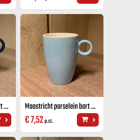
Maastricht porselein bart mok kobalt blauw 23 CL
Maastricht porselein bart mok licht blauw 23 CL
€
7,52
p.st.