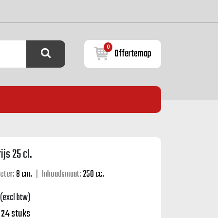
0
Offertemap
js 25 cl.
eter:
8 cm.
|
Inhoudsmaat:
250 cc.
(excl btw)
:
24 stuks