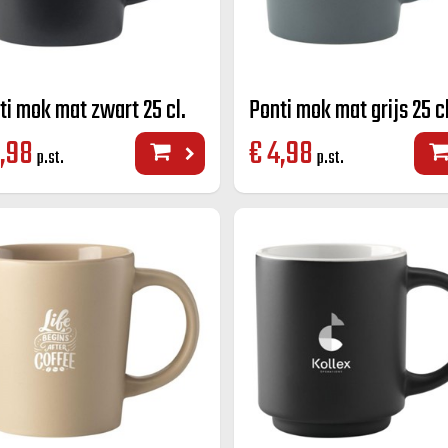
ti mok mat zwart 25 cl.
Ponti mok mat grijs 25 cl
,98
€
4,98
p.st.
p.st.