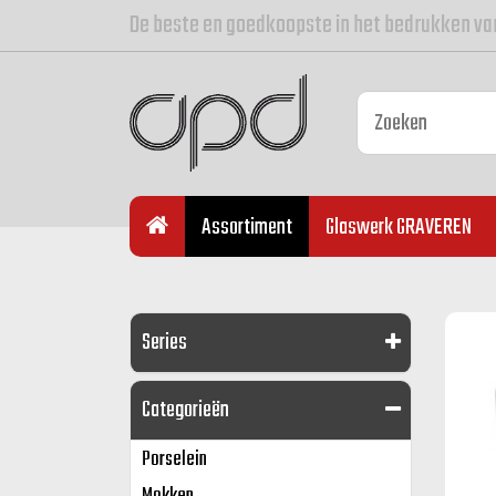
De beste en goedkoopste in het bedrukken va
Assortiment
Glaswerk GRAVEREN
Series
Categorieën
Porselein