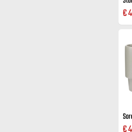
Sta
€
4
Sor
€
4