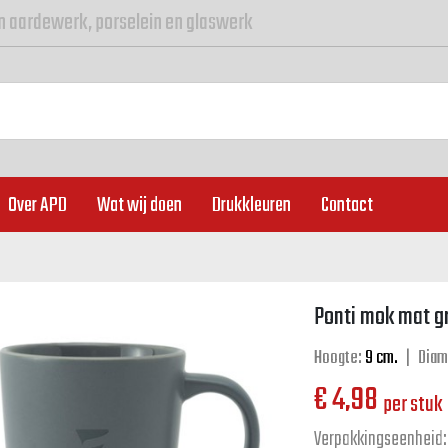
n aardewerk, porselein en glaswerk
Over APD
Wat wij doen
Drukkleuren
Contact
Ponti mok mat gri
Hoogte:
9 cm.
|
Diam
€
4,98
per stuk
Verpakkingseenheid