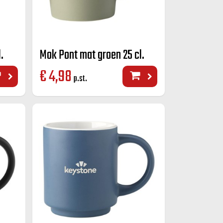
.
Mok Pont mat groen 25 cl.
€
4,98
p.st.