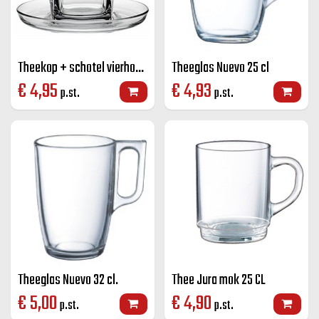
Theekop + schotel vierhoek Carre 21,5 cl.
Theeglas Nuevo 25 cl
€
4,95
€
4,93
p.st.
p.st.
Theeglas Nuevo 32 cl.
Thee Jura mok 25 CL
€
5,00
€
4,90
p.st.
p.st.