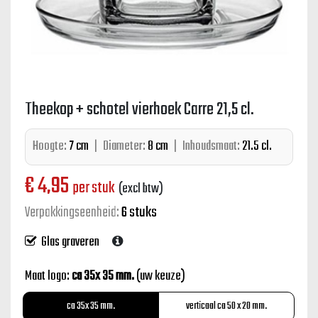
Theekop + schotel vierhoek Carre 21,5 cl.
Hoogte:
7 cm
|
Diameter:
8 cm
|
Inhoudsmaat:
21.5 cl.
€
4,95
per stuk
(excl btw)
Verpakkingseenheid:
6 stuks
Glas graveren
Maat logo:
ca 35x 35 mm.
(uw keuze)
ca 35x 35 mm.
verticaal ca 50 x 20 mm.