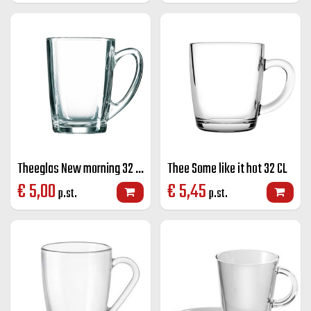
Theeglas New morning 32 CL
Thee Some like it hot 32 CL
€
5,00
€
5,45
p.st.
p.st.