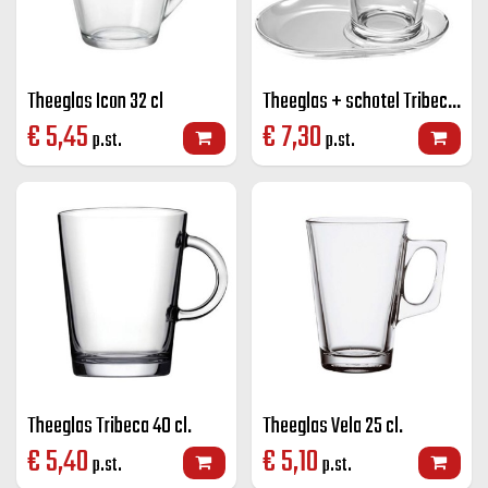
Theeglas Icon 32 cl
Theeglas + schotel Tribeca 40 cl.
€
5,45
€
7,30
p.st.
p.st.
Theeglas Tribeca 40 cl.
Theeglas Vela 25 cl.
€
5,40
€
5,10
p.st.
p.st.