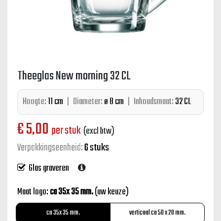
Theeglas New morning 32 CL
Hoogte:
11 cm
|
Diameter:
ø 8 cm
|
Inhoudsmaat:
32 CL
€
5,00
per stuk
(excl btw)
Verpakkingseenheid:
6 stuks
Glas graveren
Maat logo:
ca 35x 35 mm.
(uw keuze)
ca 35x 35 mm.
verticaal ca 50 x 20 mm.