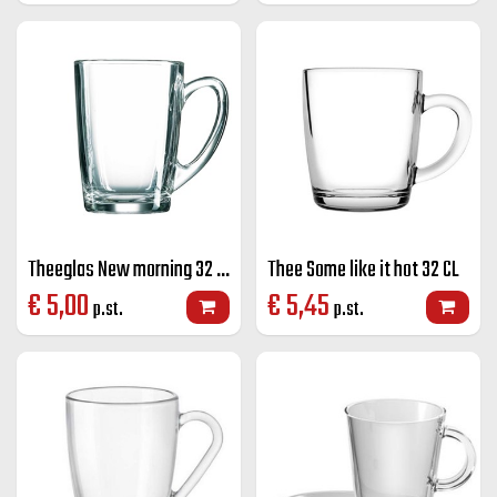
Theeglas New morning 32 CL
Thee Some like it hot 32 CL
€
5,00
€
5,45
p.st.
p.st.