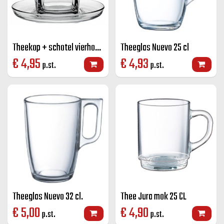
Theekop + schotel vierhoek Carre 21,5 cl.
Theeglas Nuevo 25 cl
€
4,95
€
4,93
p.st.
p.st.
Theeglas Nuevo 32 cl.
Thee Jura mok 25 CL
€
5,00
€
4,90
p.st.
p.st.