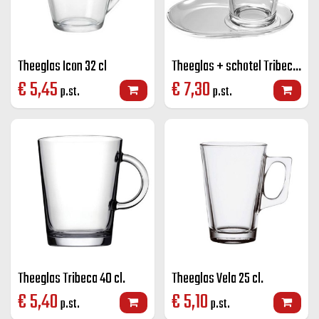
Theeglas Icon 32 cl
Theeglas + schotel Tribeca 40 cl.
€
5,45
€
7,30
p.st.
p.st.
Theeglas Tribeca 40 cl.
Theeglas Vela 25 cl.
€
5,40
€
5,10
p.st.
p.st.