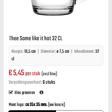
Thee Some like it hot 32 CL
Hoogte:
10,5 cm
|
Diameter:
ø 7,5 cm
|
Inhoudsmaat:
32
cl
€
5,45
per stuk
(excl btw)
Verpakkingseenheid:
6 stuks
Glas graveren
Maat logo:
ca 35x 35 mm.
(uw keuze)