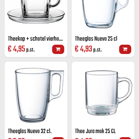
Theekop + schotel vierhoek Carre 21,5 cl.
Theeglas Nuevo 25 cl
€
4,95
€
4,93
p.st.
p.st.
Theeglas Nuevo 32 cl.
Thee Jura mok 25 CL