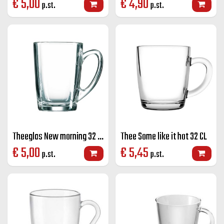
€
5,00
€
4,90
p.st.
p.st.
Theeglas New morning 32 CL
Thee Some like it hot 32 CL
€
5,00
€
5,45
p.st.
p.st.