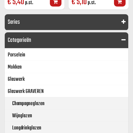
€
5,40
€
5,10
p.st.
p.st.
Series
Categorieën
Porselein
Mokken
Glaswerk
Glaswerk GRAVEREN
Champagneglazen
Wijnglazen
Longdrinkglazen