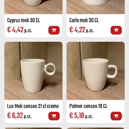
Cyprus mok 30 CL
Carlo mok 30 CL
€
4,42
€
4,22
p.st.
p.st.
Lux Mok senseo 21 cl creme
Palmer senseo 19 CL
€
6,32
€
5,18
p.st.
p.st.