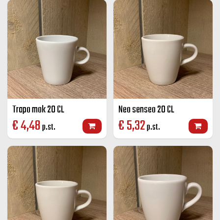
Trapo mok 20 CL
Neo senseo 20 CL
€
4,48
€
5,32
p.st.
p.st.