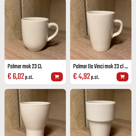
Palmer mok 23 CL
Palmer Da Vinci mok 23 cl ivoor
€
6,02
€
4,92
p.st.
p.st.