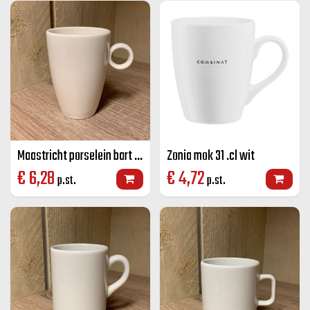
Maastricht porselein bart mok Off-white 23 CL
Zonia mok 31 .cl wit
€
6,28
€
4,72
p.st.
p.st.