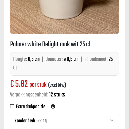
Palmer white Delight mok wit 25 cl
Hoogte:
8,5 cm
|
Diameter:
ø 8,5 cm
|
Inhoudsmaat:
25
CL
€
5,82
per stuk
(excl btw)
Verpakkingseenheid:
12 stuks
Extra drukpositie