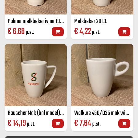
Palmer melkbeker ivoor 19 cl
Melkbeker 20 CL
€
6,68
€
4,22
p.st.
p.st.
Bauscher Mok (bol model) wit 28 cl
Walkure 450/025 mok wit 25 cl
€
14,19
€
7,64
p.st.
p.st.