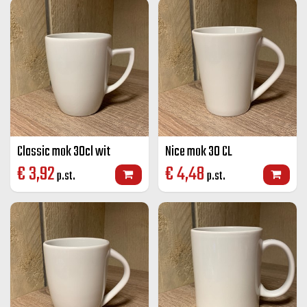
Classic mok 30cl wit
Nice mok 30 CL
€
3,92
€
4,48
p.st.
p.st.