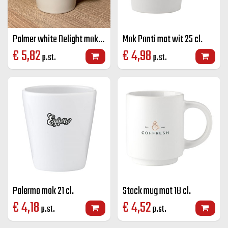
Palmer white Delight mok wit 25 cl
Mok Ponti mat wit 25 cl.
€
5,82
€
4,98
p.st.
p.st.
Palermo mok 21 cl.
Stack mug mat 18 cl.
€
4,18
€
4,52
p.st.
p.st.