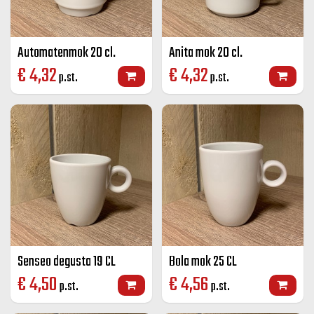
Automatenmok 20 cl.
Anita mok 20 cl.
€
4,32
€
4,32
p.st.
p.st.
Senseo degusta 19 CL
Bola mok 25 CL
€
4,50
€
4,56
p.st.
p.st.