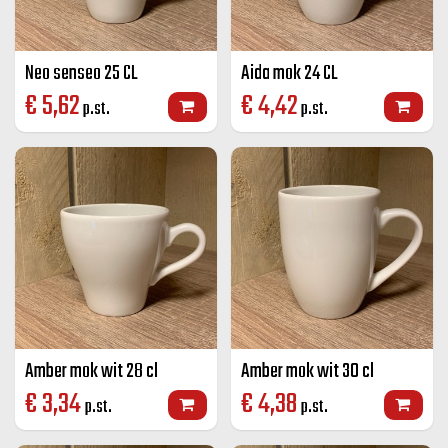
Neo senseo 25 CL
Aida mok 24 CL
€
5,62
€
4,42
p.st.
p.st.
Amber mok wit 28 cl
Amber mok wit 30 cl
€
3,34
€
4,38
p.st.
p.st.