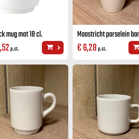
ck mug mat 18 cl.
,52
€
6,28
p.st.
p.st.