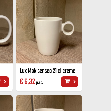
Lux Mok senseo 21 cl creme
€
6,32
p.st.