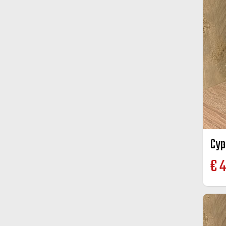
Cyp
€
4