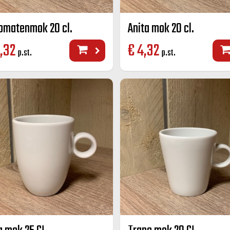
omatenmok 20 cl.
Anita mok 20 cl.
,32
€
4,32
p.st.
p.st.