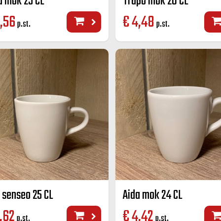
a mok 25 CL
Trapo mok 20 CL
,56
€
4,48
p.st.
p.st.
 senseo 25 CL
Aida mok 24 CL
,62
€
4,42
p.st.
p.st.