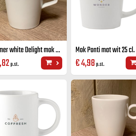
Palmer white Delight mok wit 25 cl
Mok Ponti mat wit 25 cl.
,82
€
4,98
p.st.
p.st.