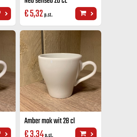
Neo senseo 20 CL
€
5,32
p.st.
Amber mok wit 28 cl
€
3,34
p.st.