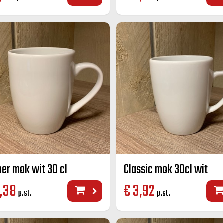
er mok wit 30 cl
Classic mok 30cl wit
,38
€
3,92
p.st.
p.st.