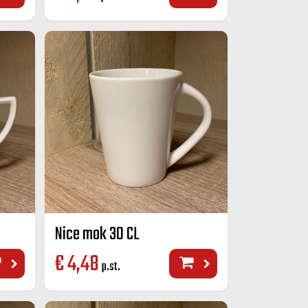
Nice mok 30 CL
€
4,48
p.st.