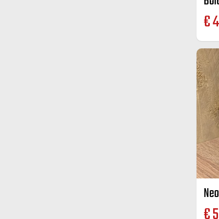
Bol
€
4
Neo
€
5