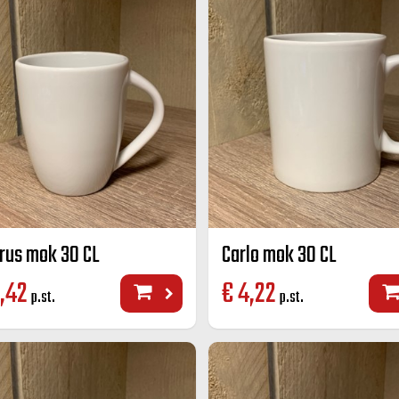
rus mok 30 CL
Carlo mok 30 CL
,42
€
4,22
p.st.
p.st.