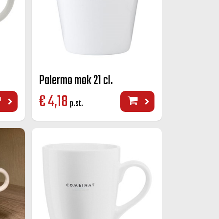
Palermo mok 21 cl.
€
4,18
p.st.