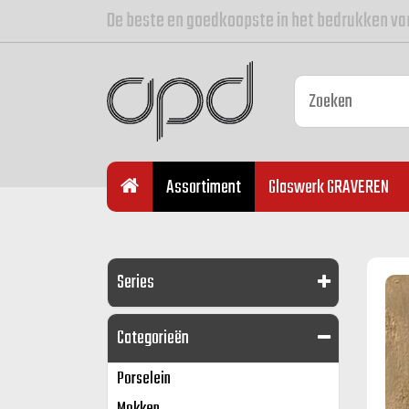
De beste en goedkoopste in het bedrukken va
Assortiment
Glaswerk GRAVEREN
Series
Categorieën
Porselein