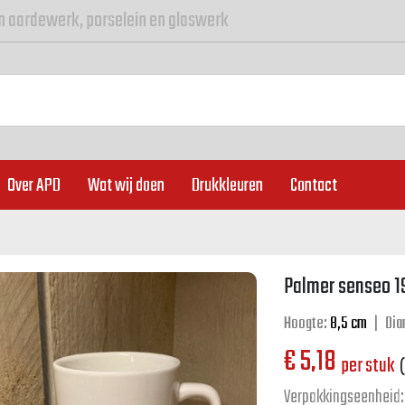
n aardewerk, porselein en glaswerk
Over APD
Wat wij doen
Drukkleuren
Contact
Palmer senseo 1
Hoogte:
8,5 cm
|
Dia
€
5,18
per stuk
(
Verpakkingseenheid