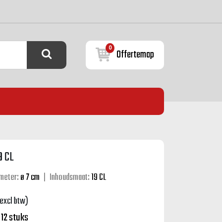
0
Offertemap
9 CL
meter:
ø 7 cm
|
Inhoudsmaat:
19 CL
excl btw)
:
12 stuks