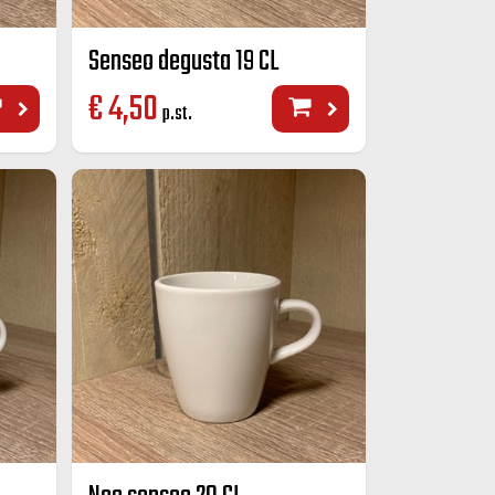
Senseo degusta 19 CL
€
4,50
p.st.