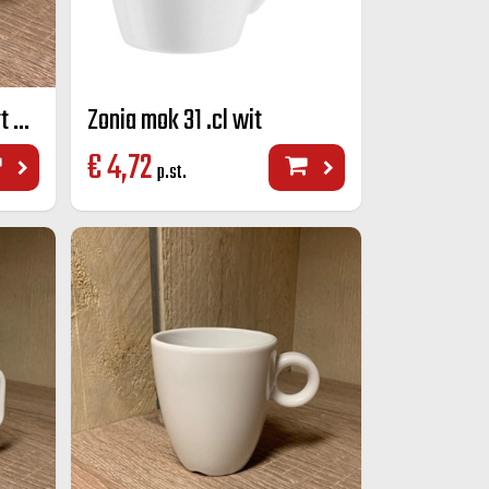
Maastricht porselein bart mok Off-white 23 CL
Zonia mok 31 .cl wit
€
4,72
p.st.