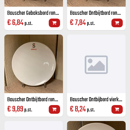
Bauscher Gebaksbord rond wit 17 cm
Bauscher Ontbijtbord rond wit 20 cm
€
6,84
€
7,84
p.st.
p.st.
Bauscher Ontbijtbord rond wit 26 cm
Bauscher Ontbijbord vierkant wit 21 cm
€
9,89
€
8,24
p.st.
p.st.