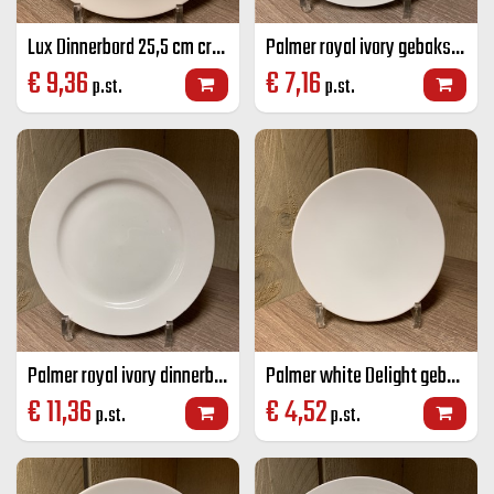
Lux Dinnerbord 25,5 cm creme
Palmer royal ivory gebaksbord brede rand ivoor 17,5 cm
€
9,36
€
7,16
p.st.
p.st.
Palmer royal ivory dinnerbord brede rand ivoor 25 cm
Palmer white Delight gebaksbord wit 16 cm
€
11,36
€
4,52
p.st.
p.st.