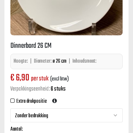
Dinnerbord 26 CM
Hoogte:
|
Diameter:
ø 26 cm
|
Inhoudsmaat:
€
6,90
per stuk
(excl btw)
Verpakkingseenheid:
6 stuks
Extra drukpositie
Aantal: