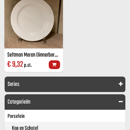
Seltman Meran Dinnerbord wit 26 cm
€
9,32
p.st.
Series
Categorieën
Porselein
Kop en Schotel