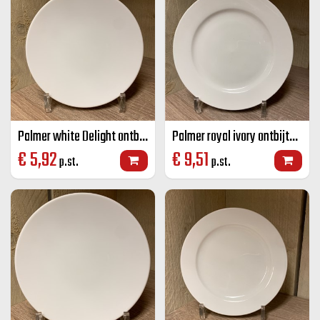
Palmer white Delight ontbijtbord wit 21 cm
Palmer royal ivory ontbijtbord brede rand ivoor 22,5 cm
€
5,92
€
9,51
p.st.
p.st.