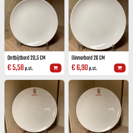
Ontbijtbord 20,5 CM
Dinnerbord 26 CM
€
5,58
€
6,90
p.st.
p.st.