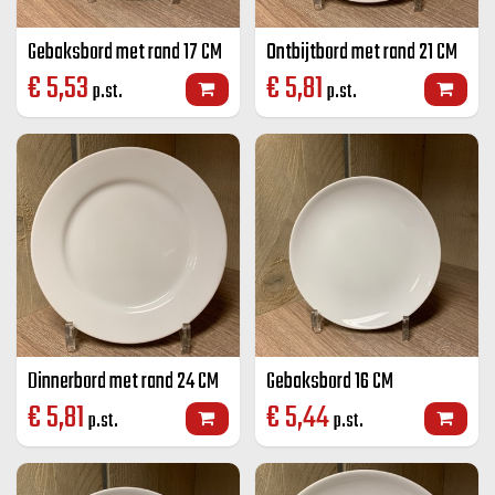
Gebaksbord met rand 17 CM
Ontbijtbord met rand 21 CM
€
5,53
€
5,81
p.st.
p.st.
Dinnerbord met rand 24 CM
Gebaksbord 16 CM
€
5,81
€
5,44
p.st.
p.st.