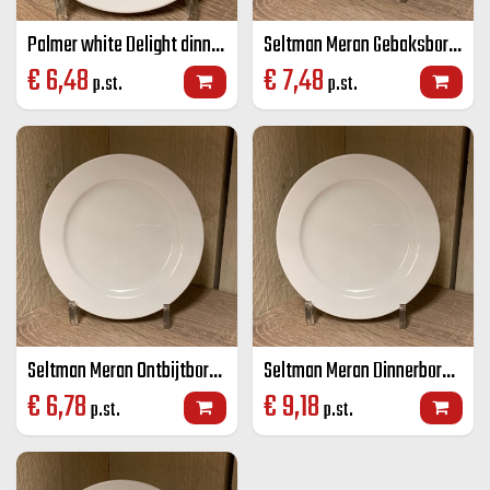
Palmer white Delight dinnerbord wit 27 cm
Seltman Meran Gebaksbord wit 17 cm
€
6,48
€
7,48
p.st.
p.st.
Seltman Meran Ontbijtbord wit 20 cm
Seltman Meran Dinnerbord wit 23 cm
€
6,78
€
9,18
p.st.
p.st.