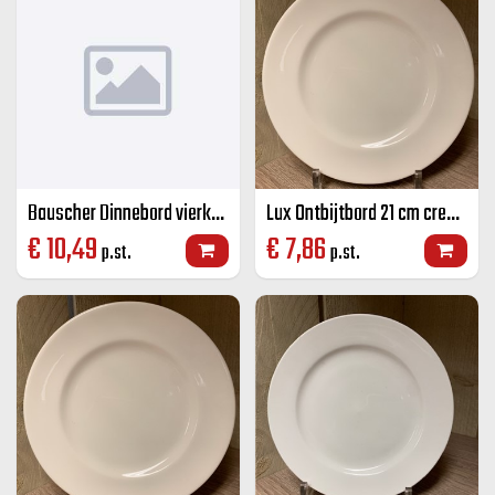
Bauscher Dinnebord vierkant wit 27 cm
Lux Ontbijtbord 21 cm creme
€
10,49
€
7,86
p.st.
p.st.