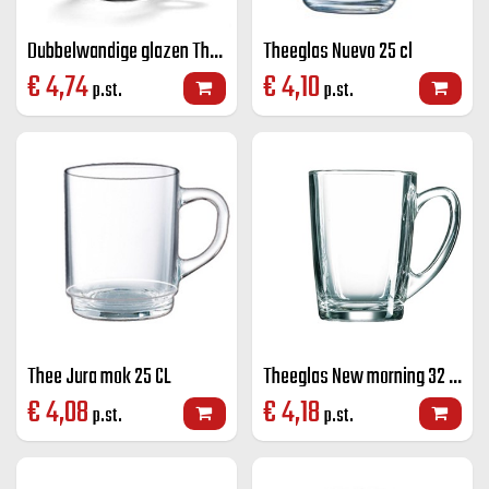
Dubbelwandige glazen Thee glas met oor 30 CL
Theeglas Nuevo 25 cl
€
4,74
€
4,10
p.st.
p.st.
Thee Jura mok 25 CL
Theeglas New morning 32 CL
€
4,08
€
4,18
p.st.
p.st.