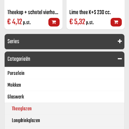
Theekop + schotel vierhoek Carre 21,5 cl.
Lime thee K+S 230 cc.
€
4,12
€
5,32
p.st.
p.st.
Series
Categorieën
Porselein
Mokken
Glaswerk
Theeglazen
Longdrinkglazen