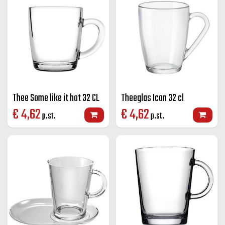
Thee Some like it hot 32 CL
Theeglas Icon 32 cl
€
4,62
€
4,62
p.st.
p.st.