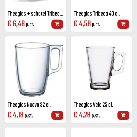
Theeglas + schotel Tribeca 40 cl.
Theeglas Tribeca 40 cl.
€
6,48
€
4,58
p.st.
p.st.
Theeglas Nuevo 32 cl.
Theeglas Vela 25 cl.
€
4,18
€
4,28
p.st.
p.st.