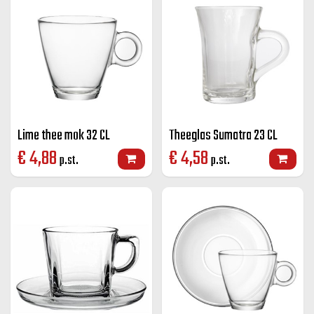
Lime thee mok 32 CL
Theeglas Sumatra 23 CL
€
4,88
€
4,58
p.st.
p.st.