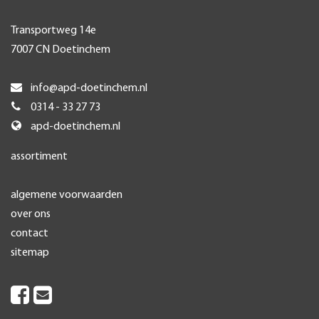
Transportweg 14e
7007 CN Doetinchem
info@apd-doetinchem.nl
0314 - 33 27 73
apd-doetinchem.nl
assortiment
algemene voorwaarden
over ons
contact
sitemap