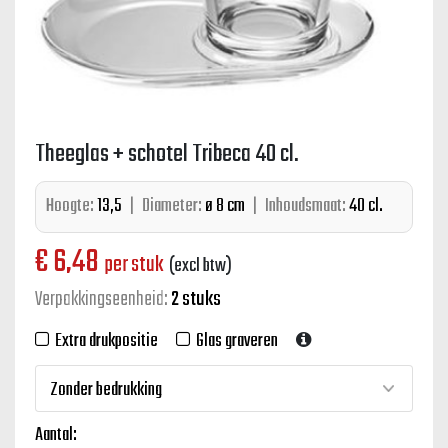
Theeglas + schotel Tribeca 40 cl.
Hoogte:
13,5
|
Diameter:
ø 8 cm
|
Inhoudsmaat:
40 cl.
€
6,48
per stuk
(excl btw)
Verpakkingseenheid:
2 stuks
Extra drukpositie
Glas graveren
Aantal: