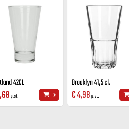
tland 42CL
Brooklyn 41,5 cl.
,68
€
4,98
p.st.
p.st.