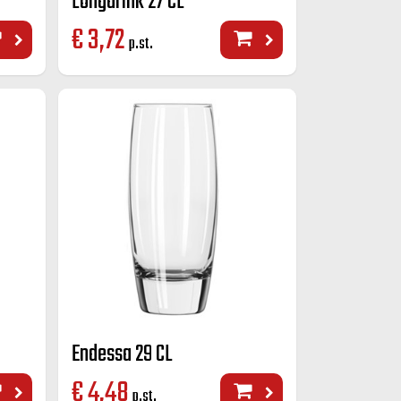
Longdrink 27 CL
€
3,72
p.st.
Endessa 29 CL
€
4,48
p.st.