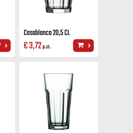
Casablanca 20,5 CL
€
3,72
p.st.