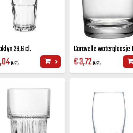
oklyn 29,6 cl.
Caravelle waterglaasje 1
,04
€
3,72
p.st.
p.st.