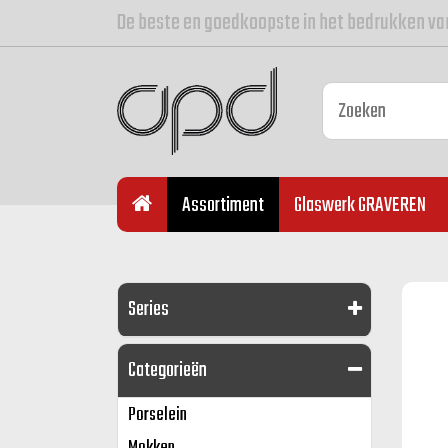
De beste en goedkoopste in het bedrukken va
Assortiment
Glaswerk GRAVEREN
Series
Categorieën
Porselein