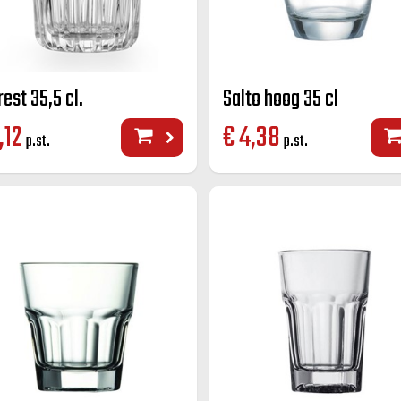
est 35,5 cl.
Salto hoog 35 cl
,12
€
4,38
p.st.
p.st.