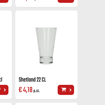
cl
Shetland 22 CL
€
4,18
p.st.