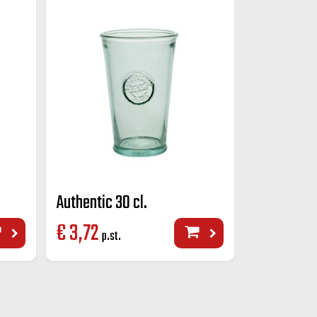
Authentic 30 cl.
€
3,72
p.st.