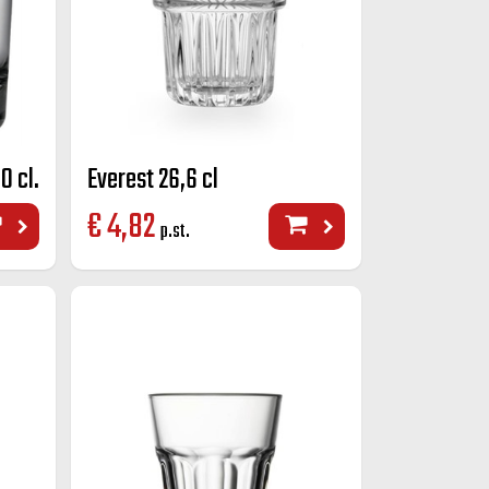
0 cl.
Everest 26,6 cl
€
4,82
p.st.