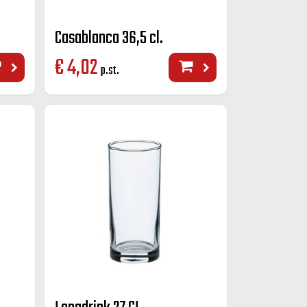
Casablanca 36,5 cl.
€
4,02
p.st.