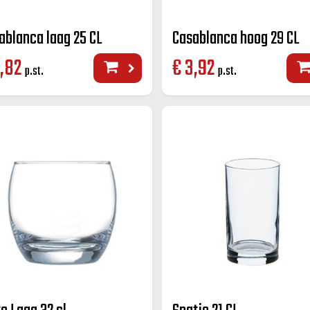
ablanca laag 25 CL
Casablanca hoog 29 CL
,82
€
3,92
p.st.
p.st.