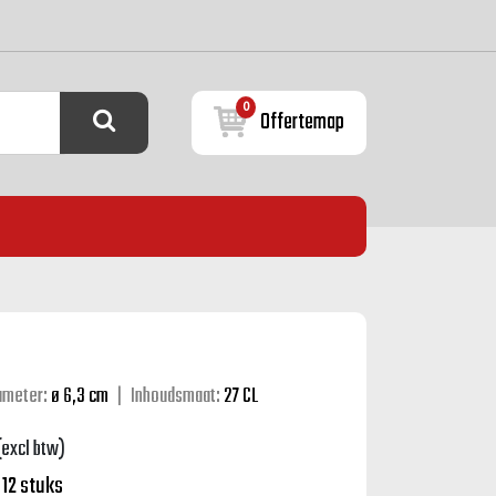
0
Offertemap
ameter:
ø 6,3 cm
|
Inhoudsmaat:
27 CL
(excl btw)
:
12 stuks