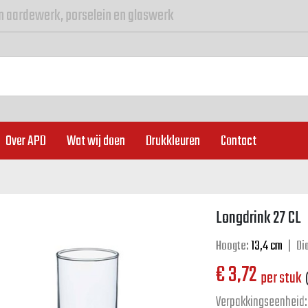
n aardewerk, porselein en glaswerk
Over APD
Wat wij doen
Drukkleuren
Contact
Longdrink 27 CL
Hoogte:
13,4 cm
|
Di
€
3,72
per stuk
Verpakkingseenheid