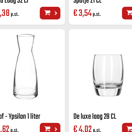
to Laag 32 cl
Spatje 21 CL
,38
€
3,54
p.st.
p.st.
f - Ypsilon 1 liter
De luxe laag 28 CL
,62
€
4,02
p.st.
p.st.