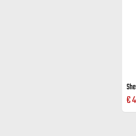
She
€
4