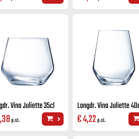
gdr. Vina Juliette 35cl
Longdr. Vina Juliette 40
,38
€
4,22
p.st.
p.st.