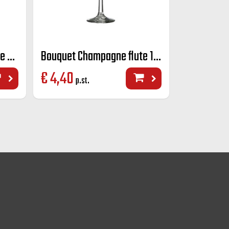
Bouquet Champagne flute 23 cl
Bouquet Champagne flute 17 cl
€
4,40
p.st.