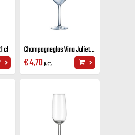
1 cl
Champagneglas Vina Juliette 23cl
€
4,70
p.st.