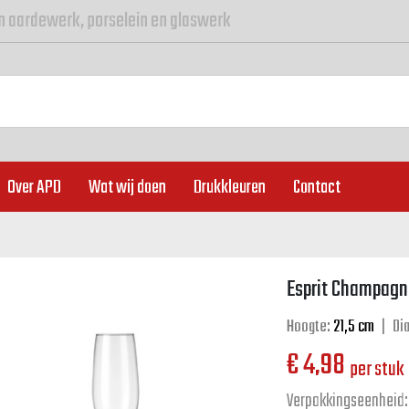
n aardewerk, porselein en glaswerk
Over APD
Wat wij doen
Drukkleuren
Contact
Esprit Champagne
Hoogte:
21,5 cm
|
Di
€
4,98
per stuk
Verpakkingseenheid