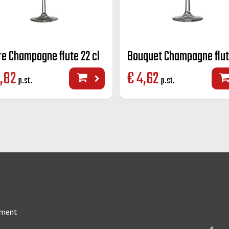
re Champagne flute 22 cl
,82
€
4,62
p.st.
p.st.
iment