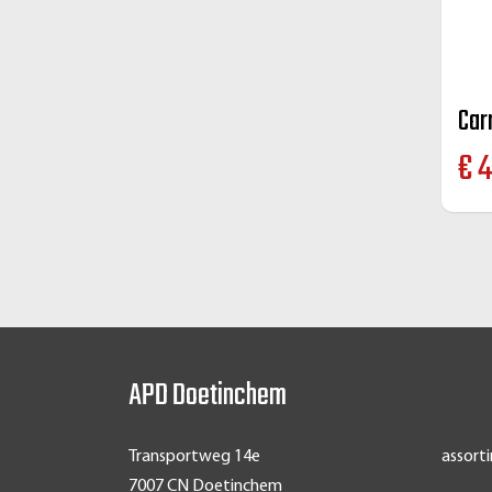
Car
€
4
APD Doetinchem
Transportweg 14e
assort
7007 CN Doetinchem