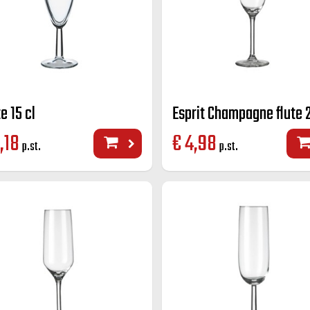
e 15 cl
Esprit Champagne flute 2
,18
€
4,98
p.st.
p.st.