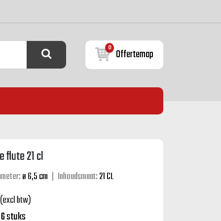
0
Offertemap
 flute 21 cl
ameter:
ø 6,5 cm
|
Inhoudsmaat:
21 CL
(excl btw)
:
6 stuks