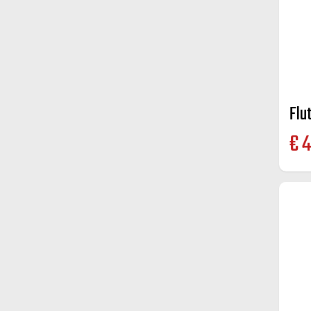
Flut
€
4