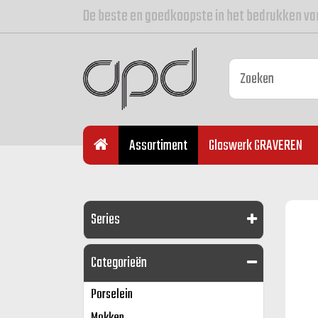
De beste en goedkoopste in het bedrukken va
Assortiment
Glaswerk GRAVEREN
Series
Categorieën
Porselein