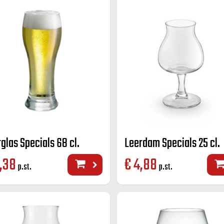
rglas Specials 68 cl.
Leerdam Specials 25 cl.
,38
€
4,88
p.st.
p.st.