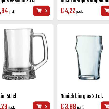
rglas Vesubio 23 cl
,94
€
4,22
p.st.
p.st.
im 50 cl
Nonich bierglas 28 cl.
,28
€
3,98
p.st.
p.st.