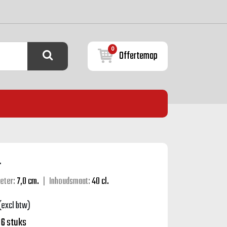
0
Offertemap
.
eter:
7,0 cm.
|
Inhoudsmaat:
40 cl.
(excl btw)
:
6 stuks