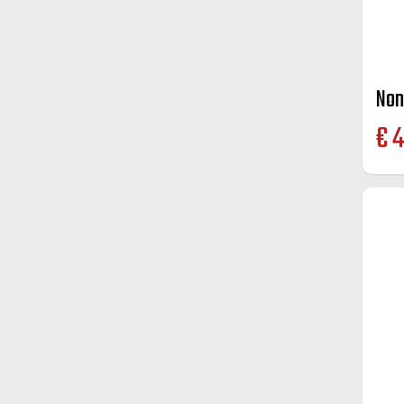
Non
€
4