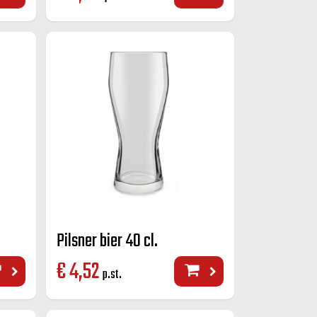
Pilsner bier 40 cl.
€
4,52
p.st.