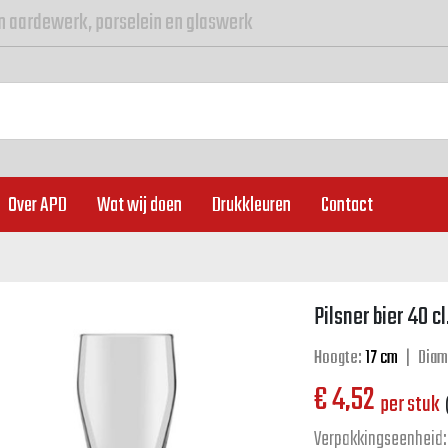
n aardewerk, porselein en glaswerk
Over APD
Wat wij doen
Drukkleuren
Contact
Pilsner bier 40 cl
Hoogte:
17 cm
|
Diam
€
4,52
per stuk
Verpakkingseenheid