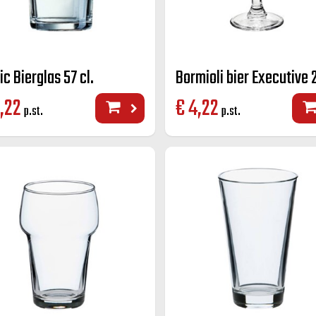
ic Bierglas 57 cl.
,22
€
4,22
p.st.
p.st.