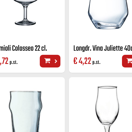
mioli Colosseo 22 cl.
Longdr. Vina Juliette 40
,72
€
4,22
p.st.
p.st.