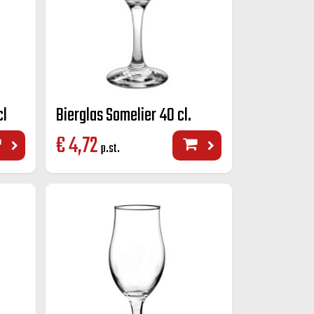
cl
Bierglas Somelier 40 cl.
€
4,72
p.st.