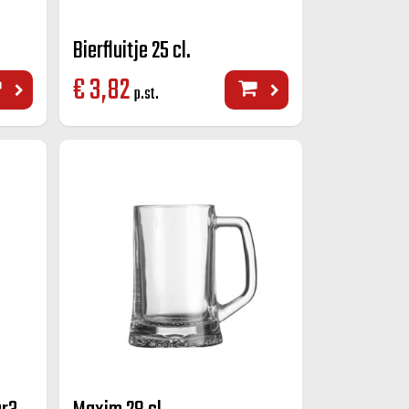
Bierfluitje 25 cl.
€
3,82
p.st.