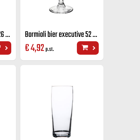
Bormioli bier Executive 26 cl.
Bormioli bier executive 52 cl.
€
4,92
p.st.