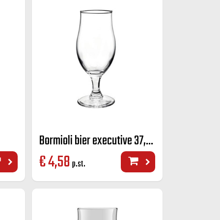
Bormioli bier executive 37,5 cl.
€
4,58
p.st.