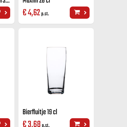
Rokin bierglas stapelbaar34 cl
Maxim 28 cl
€
4,62
p.st.
Bierfluitje 19 cl
€
3,68
p.st.