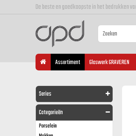
De beste en goedkoopste in het bedrukken va
Assortiment
Glaswerk GRAVEREN
Series
Categorieën
Porselein