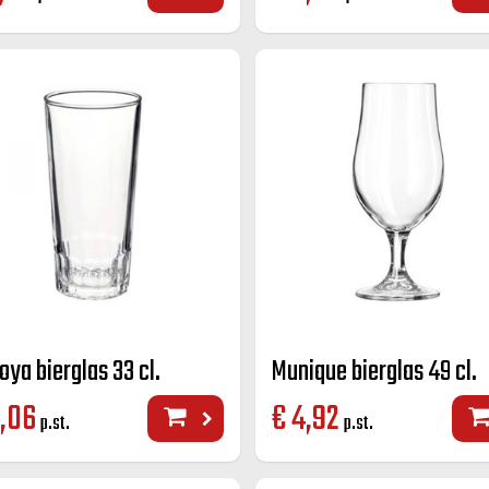
oya bierglas 33 cl.
Munique bierglas 49 cl.
,06
€
4,92
p.st.
p.st.