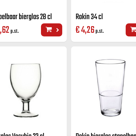
pelbaar bierglas 28 cl
Rokin 34 cl
,62
€
4,26
p.st.
p.st.