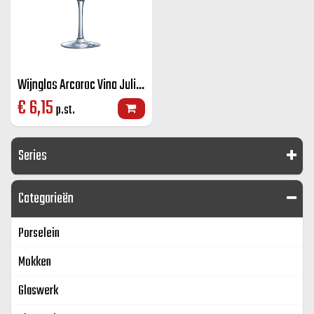
Wijnglas Arcoroc Vina Juliette 50cl
€
6,15
p.st.
Series
Categorieën
Porselein
Mokken
Glaswerk