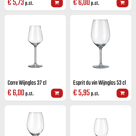
€
5,73
€
6,00
p.st.
p.st.
Carre Wijnglas 37 cl
Esprit du vin Wijnglas 53 cl
€
6,00
€
5,95
p.st.
p.st.