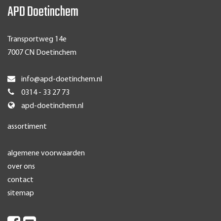
APD Doetinchem
Transportweg 14e
7007 CN Doetinchem
info@apd-doetinchem.nl
0314 - 33 27 73
apd-doetinchem.nl
assortiment
algemene voorwaarden
over ons
contact
sitemap