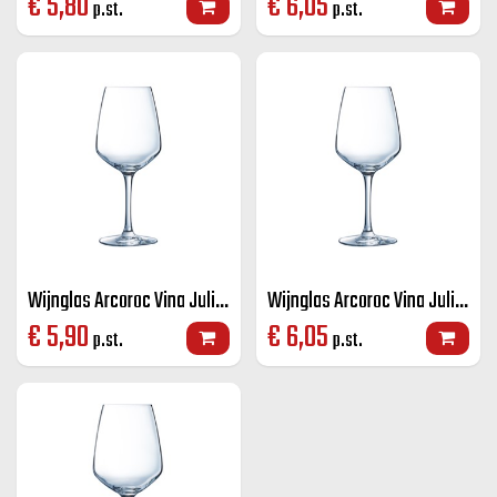
€
5,80
€
6,05
p.st.
p.st.
Wijnglas Arcoroc Vina Juliette 30cl
Wijnglas Arcoroc Vina Juliette 40cl
€
5,90
€
6,05
p.st.
p.st.