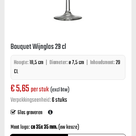
Bouquet Wijnglas 29 cl
Hoogte:
18,5 cm
|
Diameter:
ø 7,5 cm
|
Inhoudsmaat:
29
CL
€
5,65
per stuk
(excl btw)
Verpakkingseenheid:
6 stuks
Glas graveren
Maat logo:
ca 35x 35 mm.
(uw keuze)