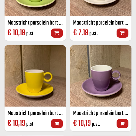
Maastricht porselein bart espresso K+S lime groen 6,5 CL
Maastricht porselein bart espresso K+S Off-white 6,5 CL
€
10,19
€
7,19
p.st.
p.st.
Maastricht porselein bart espresso K+S geel 6,5 CL
Maastricht porselein bart espresso K+S paars 6,5 CL
€
10,19
€
10,19
p.st.
p.st.