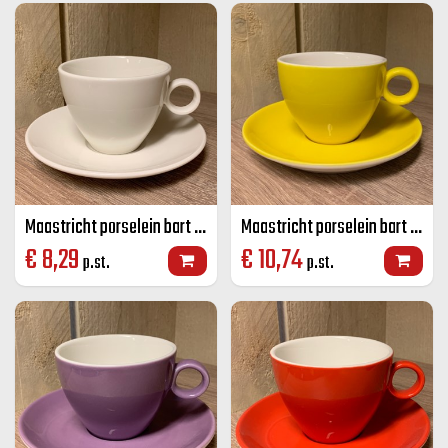
Maastricht porselein bart cappuccino K+S Off-white 23 CL
Maastricht porselein bart cappuccino K+S geel 23 CL
€
8,29
€
10,74
p.st.
p.st.