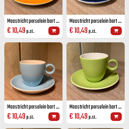
Maastricht porselein bart koffie K+S oranje 17 CL
Maastricht porselein bart koffie K+S kobalt blauw 17 CL
€
10,49
€
10,49
p.st.
p.st.
Maastricht porselein bart koffie K+S licht blauw 17 CL
Maastricht porselein bart koffie K+S lime groen 17 CL
€
10,49
€
10,49
p.st.
p.st.