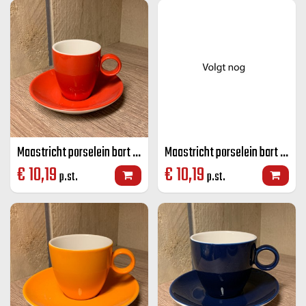
Maastricht porselein bart espresso K+S rood 6,5 CL
Maastricht porselein bart espresso K+S zwart 6,5 CL
€
10,19
€
10,19
p.st.
p.st.