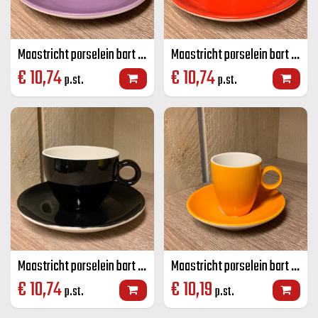
Maastricht porselein bart cappuccino K+S paars 23 CL
Maastricht porselein bart cappuccino K+S rood 23 CL
€
10,74
€
10,74
p.st.
p.st.
Maastricht porselein bart cappuccino K+S zwart 23 CL
Maastricht porselein bart espresso K+S oranje 6,5 CL
€
10,74
€
10,19
p.st.
p.st.