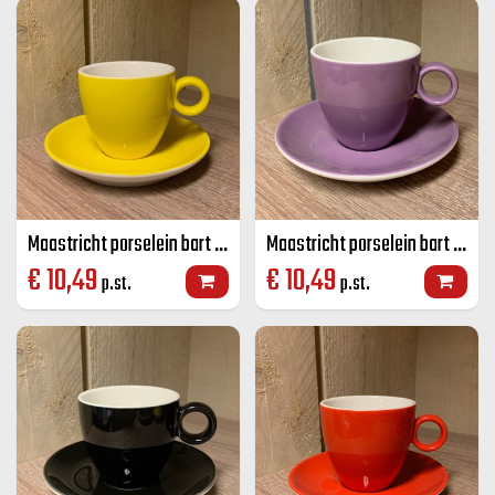
Maastricht porselein bart koffie K+S geel 17 CL
Maastricht porselein bart koffie K+S paars 17 CL
€
10,49
€
10,49
p.st.
p.st.