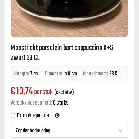
Maastricht porselein bart cappuccino K+S
zwart 23 CL
Hoogte:
7 cm
|
Diameter:
ø 9 cm
|
Inhoudsmaat:
23 CL
€
10,74
per stuk
(excl btw)
Verpakkingseenheid:
6 stuks
Extra drukpositie