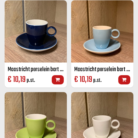
Maastricht porselein bart espresso K+S kobalt blauw 6,5 CL
Maastricht porselein bart espresso K+S licht blauw 6,5 CL
€
10,19
€
10,19
p.st.
p.st.