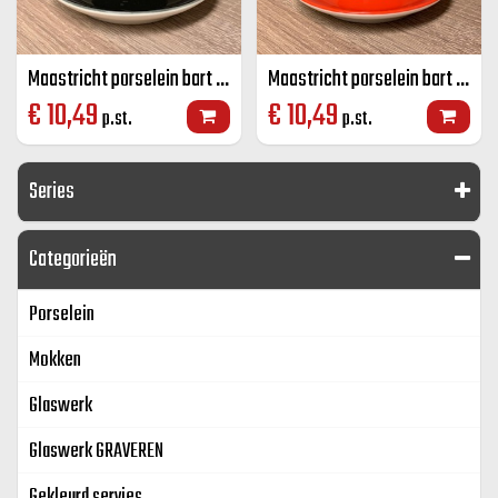
Maastricht porselein bart koffie K+S zwart 17 CL
Maastricht porselein bart koffie rood K+S 17 CL
€
10,49
€
10,49
p.st.
p.st.
Series
Categorieën
Porselein
Mokken
Glaswerk
Glaswerk GRAVEREN
Gekleurd servies