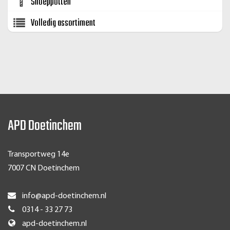
Snoeppotten
Volledig assortiment
APD Doetinchem
Transportweg 14e
7007 CN Doetinchem
info@apd-doetinchem.nl
0314 - 33 27 73
apd-doetinchem.nl