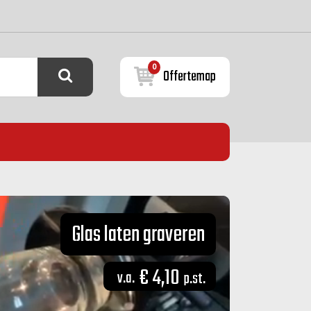
0
Offertemap
Glas laten graveren
€ 4,10