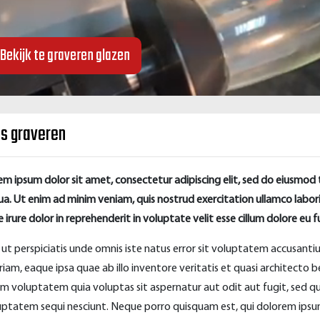
Bekijk te graveren glazen
as graveren
em ipsum dolor sit amet, consectetur adipiscing elit, sed do eiusmod
qua. Ut enim ad minim veniam, quis nostrud exercitation ullamco labor
 irure dolor in reprehenderit in voluptate velit esse cillum dolore eu fu
 ut perspiciatis unde omnis iste natus error sit voluptatem accusa
riam, eaque ipsa quae ab illo inventore veritatis et quasi architecto
am voluptatem quia voluptas sit aspernatur aut odit aut fugit, sed q
uptatem sequi nesciunt. Neque porro quisquam est, qui dolorem ipsum