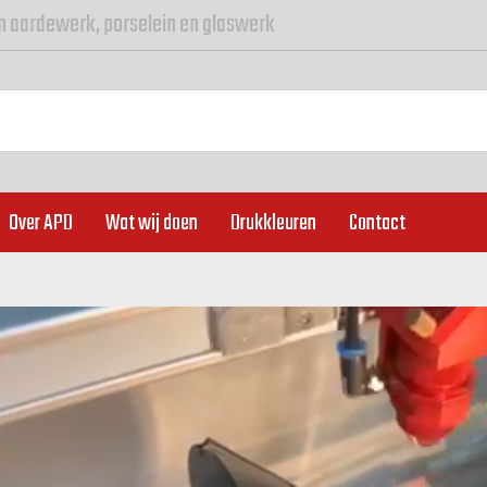
n aardewerk, porselein en glaswerk
Over APD
Wat wij doen
Drukkleuren
Contact