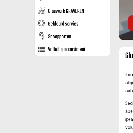
Glaswerk GRAVEREN
Gekleurd servies
Snoeppotten
Volledig assortiment
Gl
Lor
ali
aute
Sed
ape
ips
vol