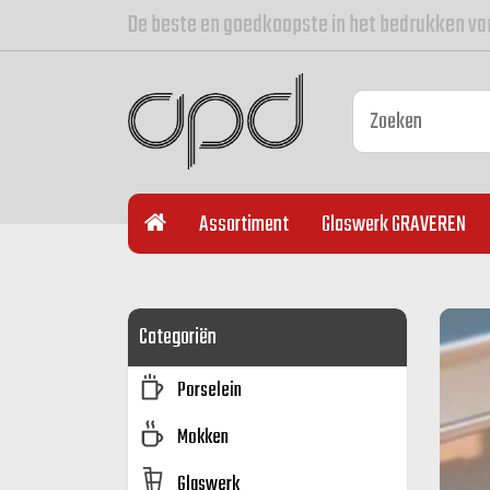
De beste en goedkoopste in het bedrukken va
Assortiment
Glaswerk GRAVEREN
Categoriën
Porselein
Mokken
Glaswerk